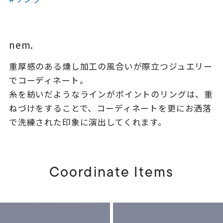
着用シーン
コレクション
nem.
重厚感のある燻し加工の風合いが際立つジュエリー
レディース
～
でコーディネート。
リングサイズ
糸を紡いだようなラインがポイントのリングは、重
ねづけをすることで、コーディネートを更にお洒落
メンズ
で洗練された印象に演出してくれます。
～
リングサイズ
価格
Coordinate Items
¥0
¥400,
在庫
在庫ありのみ
すべて表示