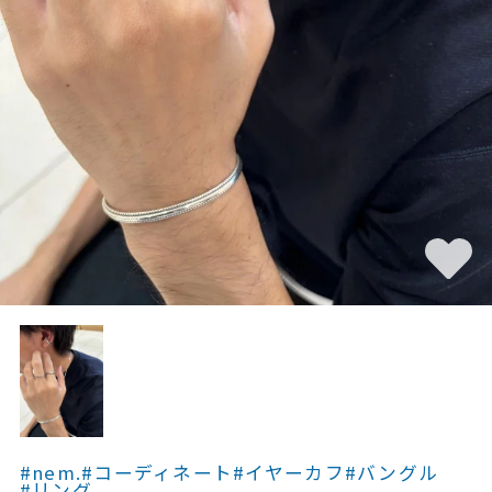
素材
カラー
誕生石
モチーフ
石の色
ファッションテイス
ト
#nem.
#コーディネート
#イヤーカフ
#バングル
#リング