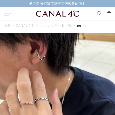
新規会員登録でお得な情報を配信！
TOP
CANAL４℃
コーディネート一覧
nem.
キーワードで検索する
人気検索キーワード
#summer
#ペア
#ダイヤモンド ネックレス
#エタニティ
#くまのプーさん
ブランド
Canal４℃
カテゴリー
すべてのジュエリー