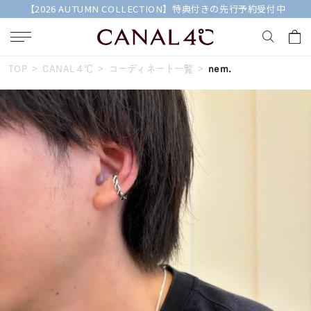
【2026 AUTUMN COLLECTION】特典付きの先行予約受付中
TOP
CANAL４℃
コーディネート一覧
nem.
キーワードで検索する
人気検索キーワード
#summer
#ダイヤモンド ネックレス
#くまのプーさん
#ペア
#エタニティ
ブランド
Canal４℃
カテゴリー
すべてのジュエリー