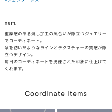
着用シーン
コレクション
nem.
重厚感のある燻し加工の風合いが際立つジュエリー
レディース
～
でコーディネート。
リングサイズ
糸を紡いだようなラインとテクスチャーの質感が際
立つデザイン。
メンズ
毎日のコーディネートを洗練された印象に仕上げて
～
リングサイズ
くれます。
価格
¥0
¥400,
Coordinate Items
在庫
在庫ありのみ
すべて表示