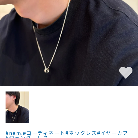
素材
カラー
誕生石
モチーフ
石の色
ファッションテイス
ト
#nem.
#コーディネート
#ネックレス
#イヤーカフ
#ジェンダーレス