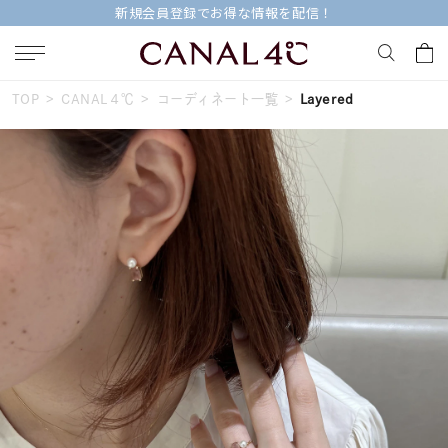
新規会員登録でお得な情報を配信！
TOP
CANAL４℃
コーディネート一覧
Layered
キーワードで検索する
人気検索キーワード
#ペア
#ハーフエタニティリング
#エタニティ
#ダイヤモンド ネックレス
#eギフト
ブランド
Canal４℃
カテゴリー
すべてのジュエリー