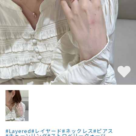
素材
カラー
誕生石
モチーフ
石の色
ファッションテイス
ト
#Layered
#レイヤード
#ネックレス
#ピアス
#チェーンリング
#ストロベリークォーツ