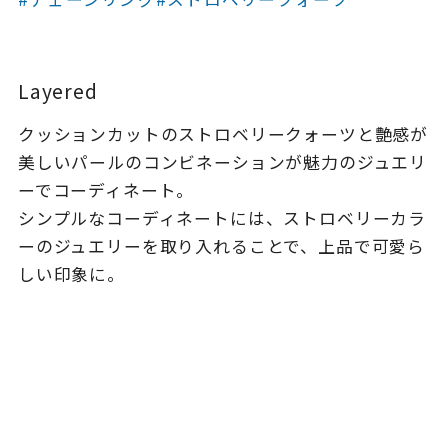
着用シーン
コレクション
Layered
クッションカットのストロベリークォーツと艶感が
レディース
～
美しいパールのコンビネーションが魅力のジュエリ
リングサイズ
ーでコーディネート。
シンプルなコーディネートには、ストロベリーカラ
メンズ
ーのジュエリーを取り入れることで、上品で可愛ら
～
リングサイズ
しい印象に。
価格
¥0
¥400,
在庫
在庫ありのみ
すべて表示