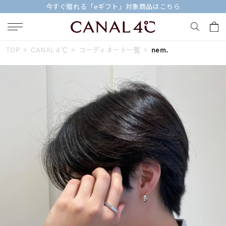
今すぐ贈れる「eギフト」対象商品はこちら
TOP
CANAL４℃
コーディネート一覧
nem.
キーワードで検索する
人気検索キーワード
#ペア
#ハーフエタニティリング
#エタニティ
#ダイヤモンド ネックレス
#eギフト
ブランド
Canal４℃
カテゴリー
すべてのジュエリー