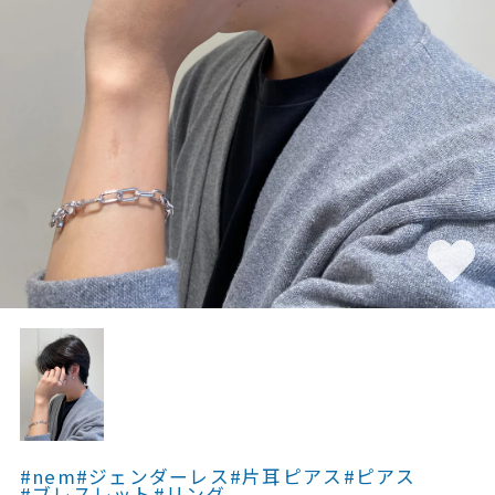
素材
カラー
誕生石
モチーフ
石の色
ファッションテイス
ト
#nem
#ジェンダーレス
#片耳ピアス
#ピアス
#ブレスレット
#リング