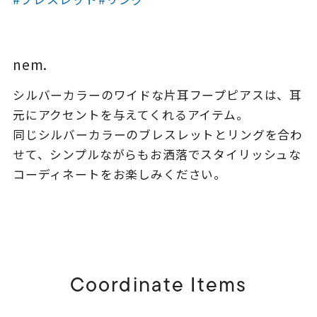
着用シーン
コレクション
nem.
シルバーカラーのワイドな片耳フープピアスは、耳
レディース
～
元にアクセントを与えてくれるアイテム。
リングサイズ
同じシルバーカラーのブレスレットとリングを合わ
せて、シンプルながらもお洒落でスタイリッシュな
メンズ
コーディネートをお楽しみください。
～
リングサイズ
価格
¥0
¥400,
Coordinate Items
在庫
在庫ありのみ
すべて表示