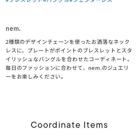
着用シーン
コレクション
nem.
2種類のデザインチェーンを使ったお洒落なネック
レディース
～
レスに、プレートがポイントのブレスレットとスタ
リングサイズ
イリッシュなバングルを合わせたコーディネート。
毎日のファッションに合わせて、nem.のジュエリ
メンズ
ーをお楽しみください。
～
リングサイズ
価格
¥0
¥400,
Coordinate Items
在庫
在庫ありのみ
すべて表示