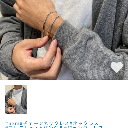
素材
カラー
誕生石
モチーフ
石の色
ファッションテイス
ト
#nem
#チェーンネックレス
#ネックレス
#ブレスレット
#バングル
#ジェンダーレス