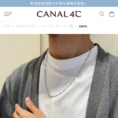
新規会員登録でお得な情報を配信！
TOP
CANAL４℃
コーディネート一覧
nem.
キーワードで検索する
人気検索キーワード
#ペア
#eギフト
#ハーフエタニティリング
#刻印可
#メンズ ネックレス
ブランド
Canal４℃
カテゴリー
すべてのジュエリー