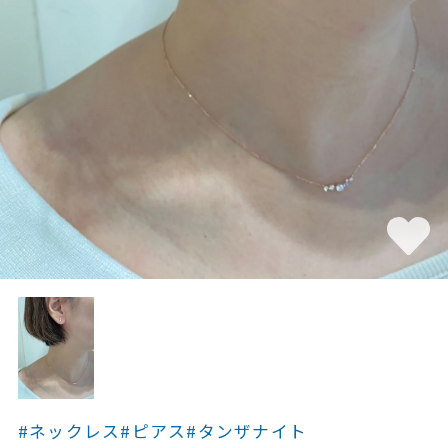
素材
カラー
誕生石
モチーフ
石の色
ファッションテイス
ト
#ネックレス
#ピアス
#タンザナイト