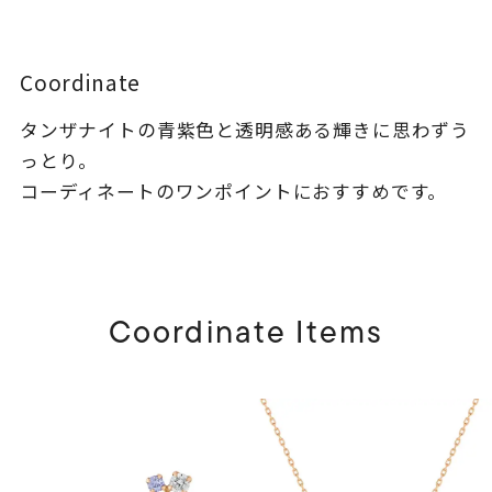
着用シーン
コレクション
Coordinate
タンザナイトの青紫色と透明感ある輝きに思わずう
レディース
っとり。​
～
リングサイズ
コーディネートのワンポイントにおすすめです。
メンズ
～
リングサイズ
Coordinate Items
価格
¥0
¥400,
在庫
在庫ありのみ
すべて表示