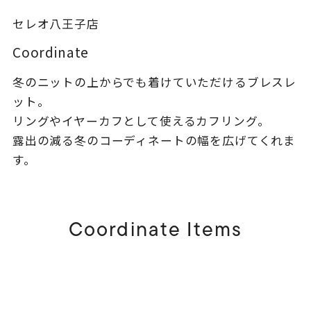
着用シーン
セレオ八王子店
コレクション
Coordinate
冬のニットの上からでも着けていただけるブレスレ
レディース
ット。
～
リングサイズ
リングやイヤーカフとして使えるカフリング。
露出の減る冬のコーディネートの幅を広げてくれま
す。
メンズ
～
リングサイズ
Coordinate Items
価格
¥0
¥400,
在庫
在庫ありのみ
すべて表示