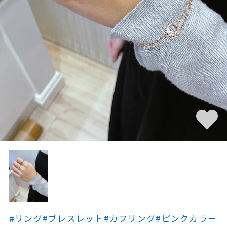
素材
カラー
誕生石
モチーフ
石の色
ファッションテイス
ト
#リング
#ブレスレット
#カフリング
#ピンクカラー