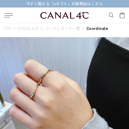
今すぐ贈れる「eギフト」対象商品はこちら
TOP
CANAL４℃
コーディネート一覧
Coordinate
キーワードで検索する
人気検索キーワード
#summer
#ダイヤモンド ネックレス
#くまのプーさん
#ペア
#エタニティ
ブランド
Canal４℃
カテゴリー
すべてのジュエリー