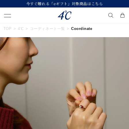
今すぐ贈れる「eギフト」対象商品はこちら
TOP
4℃
コーディネート一覧
Coordinate
キーワードで検索する
人気検索キーワード
#ペア
#eギフト
#ハーフエタニティリング
#刻印可
#メンズ ネックレス
ブランド
４℃
カテゴリー
すべてのジュエリー