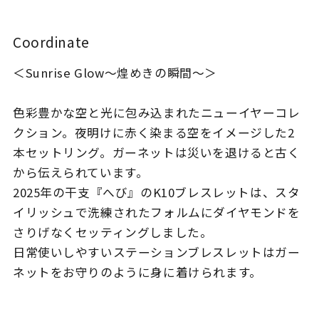
着用シーン
Coordinate
コレクション
＜Sunrise Glow〜煌めきの瞬間〜＞
レディース
～
色彩豊かな空と光に包み込まれたニューイヤーコレ
リングサイズ
クション。夜明けに赤く染まる空をイメージした2
本セットリング。ガーネットは災いを退けると古く
メンズ
から伝えられています。
～
リングサイズ
2025年の干支『へび』のK10ブレスレットは、スタ
イリッシュで洗練されたフォルムにダイヤモンドを
さりげなくセッティングしました。
価格
¥0
¥400,
日常使いしやすいステーションブレスレットはガー
ネットをお守りのように身に着けられます。
在庫
在庫ありのみ
すべて表示