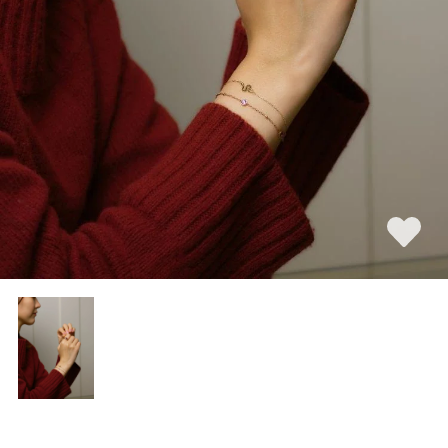
素材
カラー
誕生石
モチーフ
石の色
ファッションテイス
ト