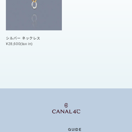
マルチカラー
ニン
エレガント
カジュアル
フォーマル
モード
シルバー ネックレス
ス
ご褒美
記念日
誕生日
気分転換
デート
¥28,600(tax in)
ジュエリー
腕周りジュエリー
ペアジュエリー
ベストセ
ンラインショップ限定
～
～
GUIDE