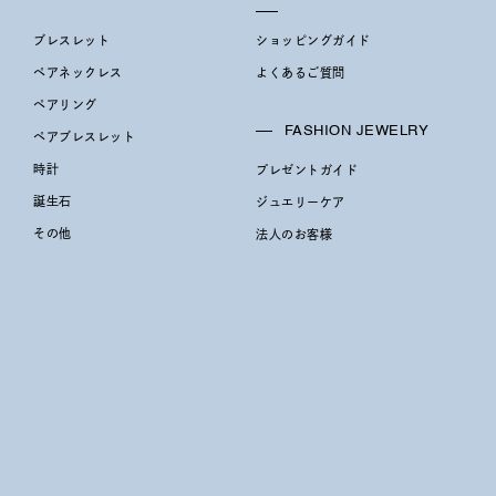
¥400,00
ブレスレット
ショッピングガイド
ペアネックレス
よくあるご質問
庫ありのみ
すべて表示
ペアリング
FASHION JEWELRY
ペアブレスレット
時計
プレゼントガイド
誕生石
ジュエリーケア
その他
法人のお客様