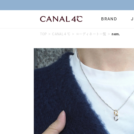
BRAND
TOP
CANAL４℃
コーディネート一覧
nem.
ネックレス
リング
Online Shop
イヤーカフ
ブレスレット
ショッピングガイド
時計
誕生石
よくあるご質問
すべてのジュエリー
ジュエリーポ