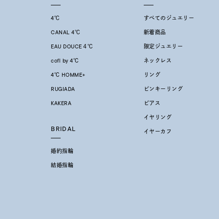
価格
¥0
4℃
すべてのジュエリー
CANAL 4℃
新着商品
在庫
在
EAU DOUCE４℃
限定ジュエリー
cofl by 4℃
ネックレス
4℃ HOMME+
リング
RUGIADA
ピンキーリング
KAKERA
ピアス
イヤリング
BRIDAL
イヤーカフ
婚約指輪
結婚指輪