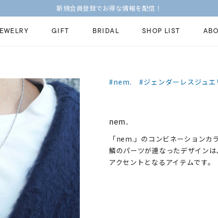
新規会員登録でお得な情報を配信！
JEWELRY
GIFT
BRIDAL
SHOP LIST
ABO
ピンキーリング
ピアス
Fashion Jewelry
Brid
#nem.
#ジェンダーレスジュエ
ペアネックレス
ペアリング
プレゼントガイド
永久
新着商品
限定ジュエリ
ジュエリーケア
ブラ
nem.
ーチ
アジャスター
ブライダルリ
法人のお客様
ブラ
「nem.」のコンビネーション
鱗のパーツが連なったデザインは
アクセントとなるアイテムです。