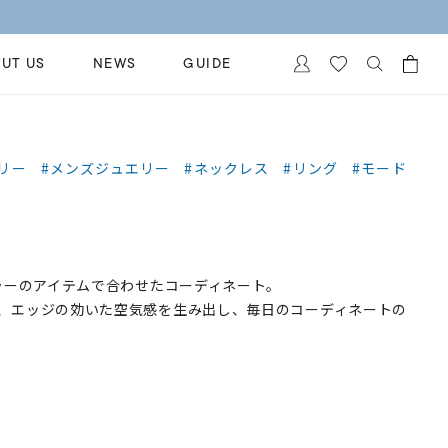
UT US
NEWS
GUIDE
カートに商品がありません。
イヤリング
al Jewelry
リー
#メンズジュエリー
#ネックレス
#リング
#モード
ペアブレスレット
保証
ー
ベストセラー
イダルサービス
ングはこちら
イダルリングの選び方
カラーのアイテムで合わせたコーディネート。
、エッジの効いた空気感を生み出し、毎日のコーディネートの