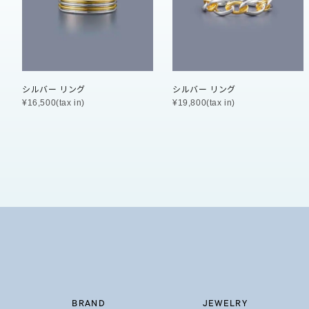
石の色
レッド
ファッションテイスト
フェミ
シルバー リング
シルバー リング
着用シーン
オフィ
¥16,500(tax in)
¥19,800(tax in)
耳周り
コレクション
公式オ
レディース
リングサイズ
メンズ
リングサイズ
BRAND
JEWELRY