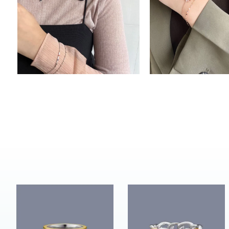
ブランド
カテゴリー
素材
プラチ
カラー
イエロ
1月の
誕生石
7月の
しずく
モチーフ
クロス
クリア