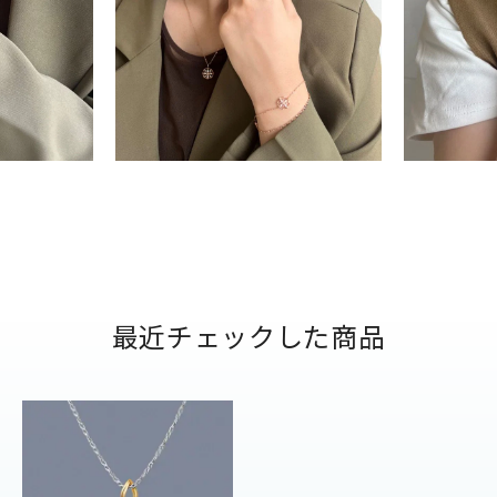
ナ
K18
K10
K7
ゴールド
シルバー
ステ
ーカラー
ピンクカラー
ホワイトカラー
トリプルカラー
誕生石
2月の誕生石
3月の誕生石
4月の誕生石
5月
最近チェックした商品
誕生石
8月の誕生石
9月の誕生石
10月の誕生石
11
リセット
絞り込んで検索する
ハート
一粒
三石
パヴェ
ライン
馬蹄
ダブルループ
星座
イニシャル
リボン
その他
ホワイト
ピンク
パープル
ブルー
グリーン