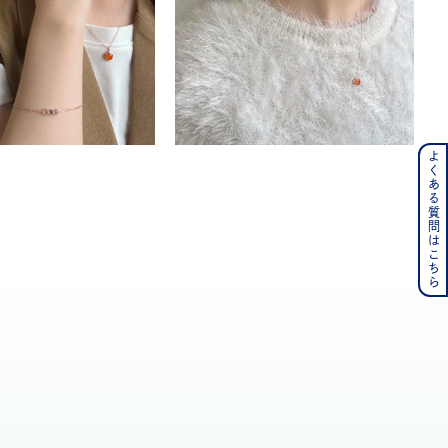
よくある質問はこちら
ンレス
その他
の誕生石
6月の誕生石
月の誕生石
12月の誕生石
ムーン
フラワー
イエロー
ブラウン