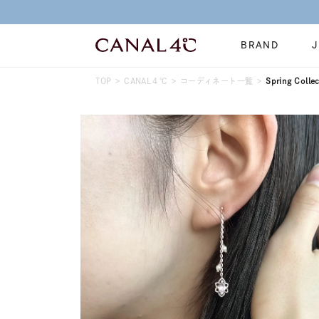
BRAND
TOP
CANAL４℃
コーディネート一覧
Spring Colle
ネックレス
リング
Online Shop
イヤーカフ
ブレスレット
ショッピングガイド
時計
誕生石
よくあるご質問
すべてのジュエリー
ジュエリーポ