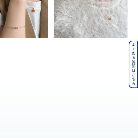
よくある質問はこちら
ンレス
その他
の誕生石
6月の誕生石
月の誕生石
12月の誕生石
ムーン
フラワー
イエロー
ブラウン