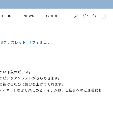
UT US
NEWS
GUIDE
カートに商品がありません。
イヤリング
al Jewelry
#ブレスレット
#フェミニン
ペアブレスレット
保証
ー
ベストセラー
イダルサービス
ングはこちら
イダルリングの選び方
かい印象のピアス。
つピンクアメシストがきらめきます。
に着けるたびに気分を上げてくれます。
ディネートをより楽しめるアイテムは、ご自身へのご褒美にも