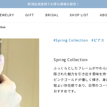
新規会員登録でお得な情報を配信！
JEWELRY
GIFT
BRIDAL
SHOP LIST
ABO
ction
ピンキーリング
ピアス
Fashion Jewelry
Brid
#Spring Collection
#ピアス
ペアネックレス
ペアリング
プレゼントガイド
永久
新着商品
限定ジュエリ
ジュエリーケア
ブラ
Spring Collection
ーチ
アジャスター
ブライダルリ
法人のお客様
ブラ
ふっくらとしたフレームがやわら
隠された魅力を引き出す意味を持
ピンクゴールドが優しく輝き、身
程よい存在感であり、日常のコー
おすすめです。