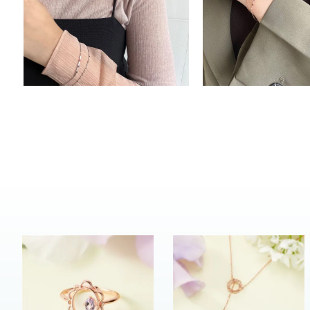
カテゴリー
素材
プラチ
カラー
イエロ
1月の
誕生石
7月の
しずく
モチーフ
クロス
クリア