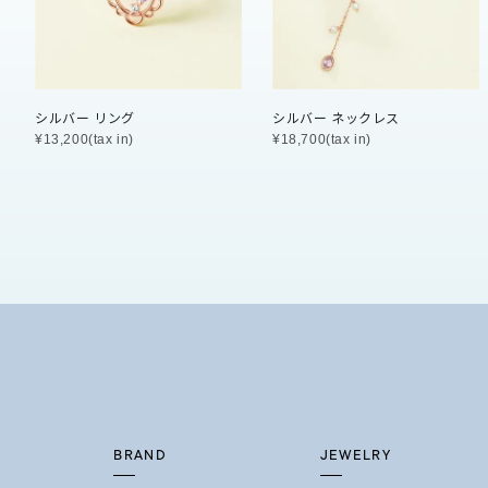
石の色
レッド
ファッションテイスト
フェミ
シルバー リング
シルバー ネックレス
¥13,200(tax in)
¥18,700(tax in)
着用シーン
オフィ
耳周り
コレクション
公式オ
レディース
リングサイズ
メンズ
リングサイズ
BRAND
JEWELRY
価格
¥0