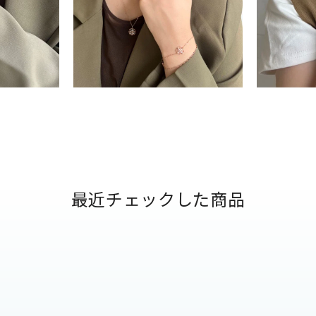
ナ
K18
K10
K7
ゴールド
シルバー
ステ
ーカラー
ピンクカラー
ホワイトカラー
トリプルカラー
誕生石
2月の誕生石
3月の誕生石
4月の誕生石
5月
最近チェックした商品
誕生石
8月の誕生石
9月の誕生石
10月の誕生石
11
リセット
絞り込んで検索する
ハート
一粒
三石
パヴェ
ライン
馬蹄
ダブルループ
星座
イニシャル
リボン
その他
ホワイト
ピンク
パープル
ブルー
グリーン