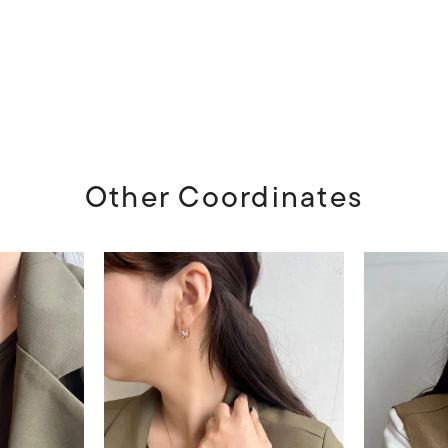
Other Coordinates
r
#ペア
#ダイヤモンド ネックレス
#エタニティ
#くまのプ