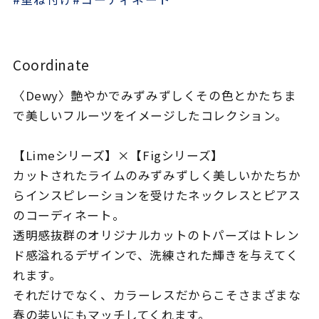
着用シーン
コレクション
Coordinate
〈Dewy〉艶やかでみずみずしくその色とかたちま
レディース
～
で美しいフルーツをイメージしたコレクション。
リングサイズ
【Limeシリーズ】×【Figシリーズ】
メンズ
カットされたライムのみずみずしく美しいかたちか
～
リングサイズ
らインスピレーションを受けたネックレスとピアス
のコーディネート。
透明感抜群のオリジナルカットのトパーズはトレン
価格
¥0
¥400,
ド感溢れるデザインで、洗練された輝きを与えてく
れます。
在庫
在庫ありのみ
すべて表示
それだけでなく、カラーレスだからこそさまざまな
春の装いにもマッチしてくれます。