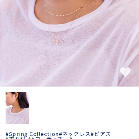
素材
カラー
誕生石
モチーフ
石の色
ファッションテイス
ト
#Spring Collection
#ネックレス
#ピアス
#重ね付け
#コーディネート