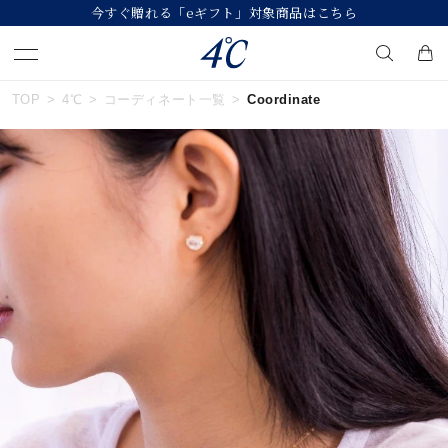
今すぐ贈れる「eギフト」対象商品はこちら
TOP
4℃
コーディネート一覧
Coordinate
キーワードで検索する
人気検索キーワード
#ペア
#eギフト
#ハーフエタニティリング
#刻印可
#メンズ ネックレス
ブランド
４℃
カテゴリー
すべてのジュエリー