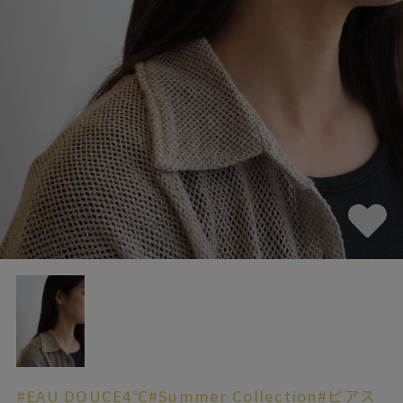
素材
カラー
誕生石
モチーフ
石の色
ファッションテイス
ト
#EAU DOUCE4℃
#Summer Collection
#ピアス