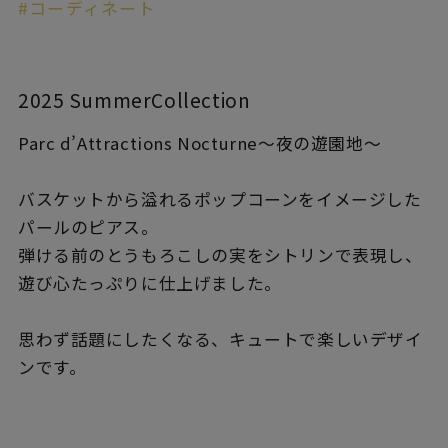
着用シーン
#コーディネート
コレクション
2025 SummerCollection
レディース
Parc d’Attractions Nocturne〜夜の遊園地〜
～
リングサイズ
バスケットから溢れるポップコーンをイメージした
パールのピアス。
メンズ
～
弾ける前のとうもろこしの実をシトリンで表現し、
リングサイズ
遊び心たっぷりに仕上げました。
価格
¥0
¥400,
思わず話題にしたくなる、キュートで楽しいデザイ
ンです。
在庫
在庫ありのみ
すべて表示