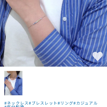
素材
カラー
誕生石
モチーフ
石の色
ファッションテイス
ト
#ネックレス
#ブレスレット
#リング
#カジュアル
#気分転換