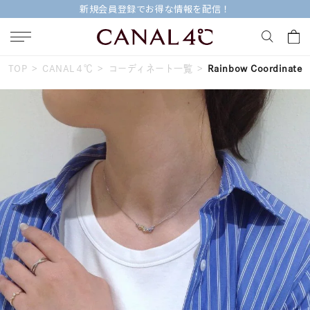
新規会員登録でお得な情報を配信！
TOP
CANAL４℃
コーディネート一覧
Rainbow Coordinate
キーワードで検索する
人気検索キーワード
#ペア
#ハーフエタニティリング
#エタニティ
#ダイヤモンド ネックレス
#eギフト
ブランド
Canal４℃
カテゴリー
すべてのジュエリー