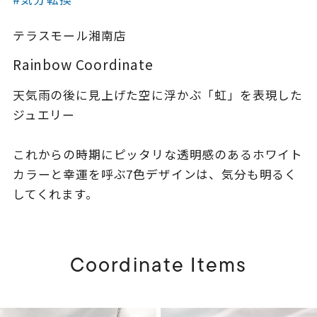
着用シーン
テラスモール湘南店
コレクション
Rainbow Coordinate
天気雨の後に見上げた空に浮かぶ「虹」を表現した
レディース
～
ジュエリー
リングサイズ
これからの時期にピッタリな透明感のあるホワイト
メンズ
カラーと幸運を呼ぶ7色デザインは、気分も明るく
～
リングサイズ
してくれます。
価格
¥0
¥400,
Coordinate Items
在庫
在庫ありのみ
すべて表示