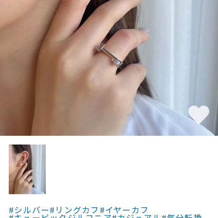
素材
カラー
誕生石
モチーフ
石の色
ファッションテイス
ト
#シルバー
#リングカフ
#イヤーカフ
#キュービックジルコニア
#カジュアル
#気分転換