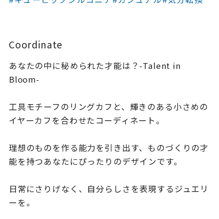
着用シーン
コレクション
Coordinate
あなたの中に秘められた才能は？-Talent in
レディース
～
Bloom-
リングサイズ
工具モチーフのリングカフと、輝きのある小さめの
メンズ
イヤーカフを合わせたコーディネート。
～
リングサイズ
理想のものを作る能力を引き出す、ものづくりの才
能を持つあなたにぴったりのデザインです。
価格
¥0
¥400,
日常にさりげなく、自分らしさを表現するジュエリ
在庫
ーを。
在庫ありのみ
すべて表示