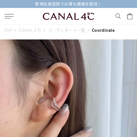
新規会員登録でお得な情報を配信！
TOP
CANAL４℃
コーディネート一覧
Coordinate
キーワードで検索する
人気検索キーワード
#ペア
#ハーフエタニティリング
#エタニティ
#ダイヤモンド ネックレス
#eギフト
ブランド
Canal４℃
カテゴリー
すべてのジュエリー