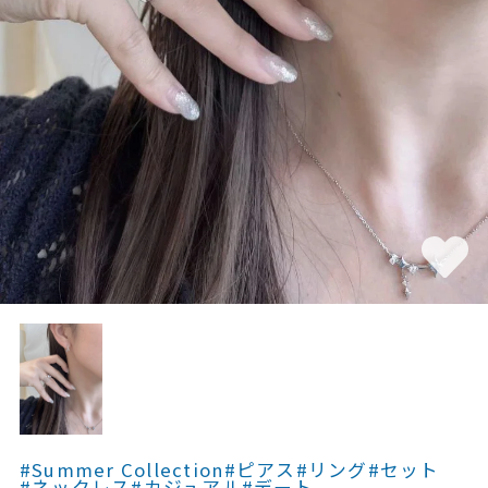
素材
カラー
誕生石
モチーフ
石の色
ファッションテイス
ト
#Summer Collection
#ピアス
#リング
#セット
#ネックレス
#カジュアル
#デート