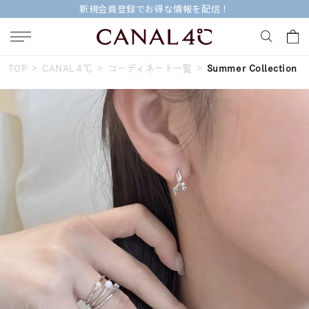
新規会員登録でお得な情報を配信！
TOP
CANAL４℃
コーディネート一覧
Summer Collection
キーワードで検索する
人気検索キーワード
#ペア
#ハーフエタニティリング
#エタニティ
#ダイヤモンド ネックレス
#eギフト
ブランド
Canal４℃
カテゴリー
すべてのジュエリー