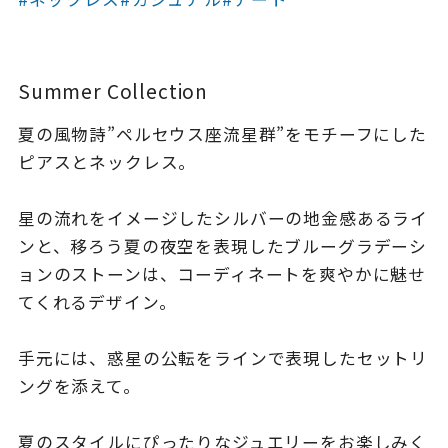
着用シーン
コレクション
Summer Collection
夏の風物詩”ペルセウス座流星群”をモチーフにした
レディース
～
ピアスとネックレス。
リングサイズ
星の流れをイメージしたシルバーの地金感あるライ
メンズ
ンと、移ろう夏の夜空を表現したブルーグラデーシ
～
リングサイズ
ョンのストーンは、コーディネートを爽やかに魅せ
てくれるデザイン。
価格
¥0
¥400,
手元には、惑星の公転をラインで表現したセットリ
ングを添えて。
在庫
在庫ありのみ
すべて表示
夏のスタイルにぴったりなジュエリーをお楽しみく