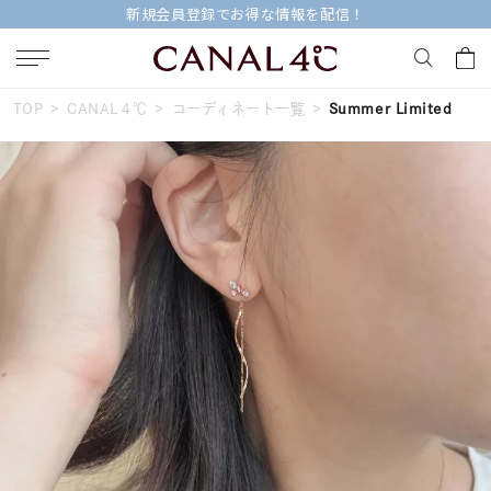
新規会員登録でお得な情報を配信！
TOP
CANAL４℃
コーディネート一覧
Summer Limited
キーワードで検索する
人気検索キーワード
#summer
#ダイヤモンド ネックレス
#くまのプーさん
#ペア
#エタニティ
ブランド
Canal４℃
カテゴリー
すべてのジュエリー