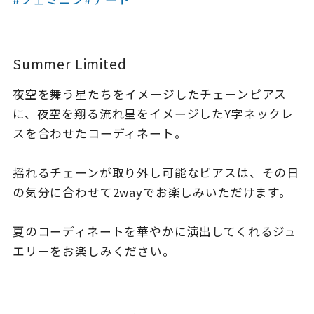
着用シーン
コレクション
Summer Limited
夜空を舞う星たちをイメージしたチェーンピアス
レディース
～
に、夜空を翔る流れ星をイメージしたY字ネックレ
リングサイズ
スを合わせたコーディネート。
メンズ
揺れるチェーンが取り外し可能なピアスは、その日
～
リングサイズ
の気分に合わせて2wayでお楽しみいただけます。
夏のコーディネートを華やかに演出してくれるジュ
価格
¥0
¥400,
エリーをお楽しみください。
在庫
在庫ありのみ
すべて表示