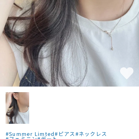
素材
カラー
誕生石
モチーフ
石の色
ファッションテイス
ト
#Summer Limted
#ピアス
#ネックレス
#フェミニン
#デート