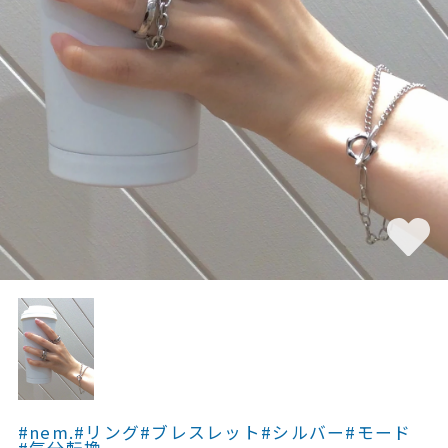
素材
カラー
誕生石
モチーフ
石の色
ファッションテイス
ト
#nem.
#リング
#ブレスレット
#シルバー
#モード
#気分転換