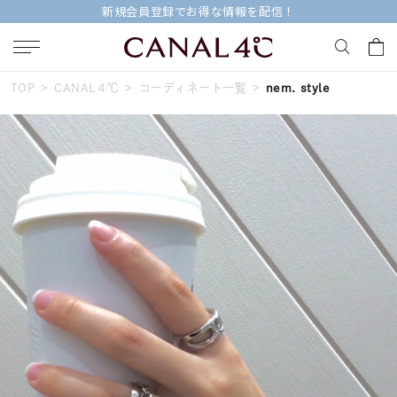
新規会員登録でお得な情報を配信！
TOP
CANAL４℃
コーディネート一覧
nem. style
キーワードで検索する
人気検索キーワード
#summer
#ペア
#ダイヤモンド ネックレス
#エタニティ
#くまのプーさん
ブランド
Canal４℃
カテゴリー
すべてのジュエリー