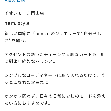
着用シーン
イオンモール岡山店
コレクション
nem. style
新しい季節に「nem.」のジュエリーで‘‘自分らし
レディース
～
さ‘‘を纏う。
リングサイズ
アクセントの効いたチェーンや大胆なカットも、肌
メンズ
に馴染む絶妙なバランス。
～
リングサイズ
シンプルなコーディネートに取り入れるだけで、ぐ
っとこなれた雰囲気に。
価格
¥0
¥400,
オンオフ問わず、日々の日常に少しのモードを添え
在庫
たい方におすすめです。
在庫ありのみ
すべて表示