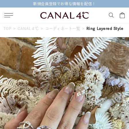
新規会員登録でお得な情報を配信！
TOP
CANAL４℃
コーディネート一覧
Ring Layered Style
キーワードで検索する
人気検索キーワード
#ペア
#eギフト
#ハーフエタニティリング
#刻印可
#メンズ ネックレス
ブランド
Canal４℃
カテゴリー
すべてのジュエリー