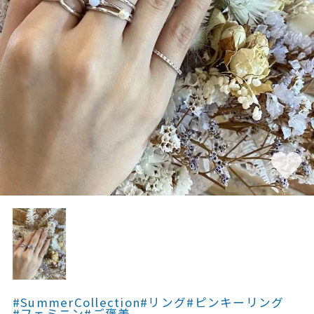
素材
カラー
誕生石
モチーフ
石の色
ファッションテイス
ト
#SummerCollection
#リング
#ピンキーリング
#フェミニン
#ご褒美