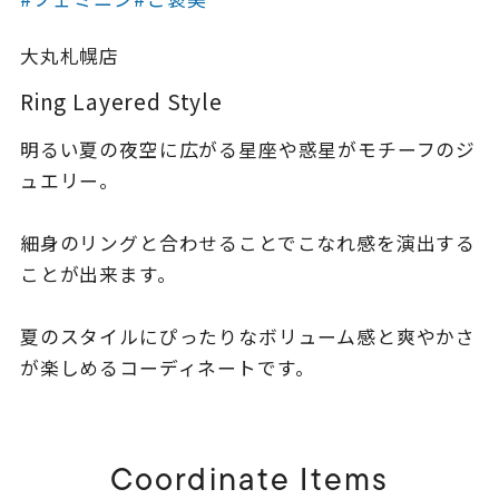
着用シーン
大丸札幌店
コレクション
Ring Layered Style
明るい夏の夜空に広がる星座や惑星がモチーフのジ
レディース
～
ュエリー。
リングサイズ
細身のリングと合わせることでこなれ感を演出する
メンズ
ことが出来ます。
～
リングサイズ
夏のスタイルにぴったりなボリューム感と爽やかさ
が楽しめるコーディネートです。
価格
¥0
¥400,
在庫
在庫ありのみ
すべて表示
Coordinate Items