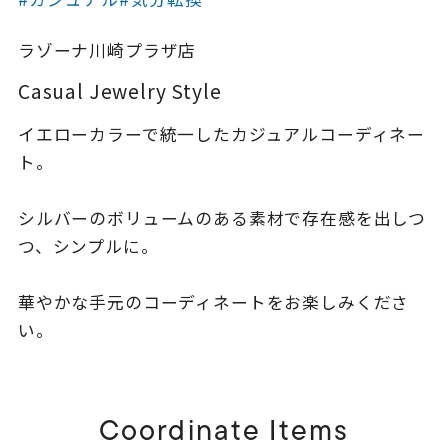
着用シーン
ラゾーナ川崎プラザ店
コレクション
Casual Jewelry Style
イエローカラーで統一したカジュアルコーディネー
レディース
～
ト。
リングサイズ
シルバーのボリュームのある素材で存在感を出しつ
メンズ
つ、シンプルに。
～
リングサイズ
華やかな手元のコーディネートをお楽しみくださ
い。
価格
¥0
¥400,
在庫
在庫ありのみ
すべて表示
Coordinate Items