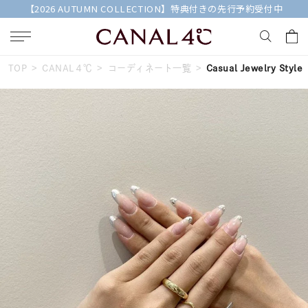
【2026 AUTUMN COLLECTION】特典付きの先行予約受付中
TOP
CANAL４℃
コーディネート一覧
Casual Jewelry Style
キーワードで検索する
人気検索キーワード
#ペア
#ハーフエタニティリング
#エタニティ
#ダイヤモンド ネックレス
#eギフト
ブランド
Canal４℃
カテゴリー
すべてのジュエリー