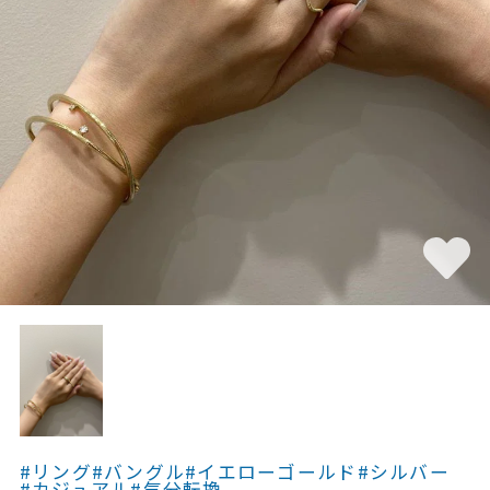
素材
カラー
誕生石
モチーフ
石の色
ファッションテイス
ト
#リング
#バングル
#イエローゴールド
#シルバー
#カジュアル
#気分転換