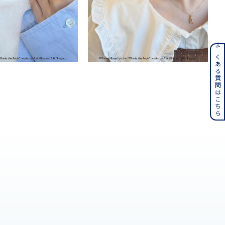
ンレス
よくある質問はこちら
その他
誕生石
6月の誕生石
月の誕生石
12月の誕生石
ムーン
フラワー
イエロー
ブラウン