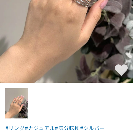
素材
カラー
誕生石
モチーフ
石の色
ファッションテイス
ト
#リング
#カジュアル
#気分転換
#シルバー