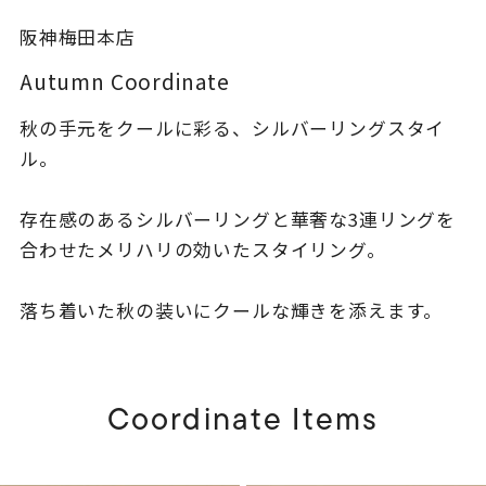
着用シーン
阪神梅田本店
コレクション
Autumn Coordinate
秋の手元をクールに彩る、シルバーリングスタイ
レディース
ル。
～
リングサイズ
存在感のあるシルバーリングと華奢な3連リングを
合わせたメリハリの効いたスタイリング。
メンズ
～
リングサイズ
落ち着いた秋の装いにクールな輝きを添えます。
価格
¥0
¥400,
Coordinate Items
在庫
在庫ありのみ
すべて表示