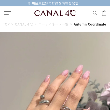
新規会員登録でお得な情報を配信！
TOP
CANAL４℃
コーディネート一覧
Autumn Coordinate
キーワードで検索する
人気検索キーワード
#summer
#ペア
#ダイヤモンド ネックレス
#エタニティ
#くまのプーさん
ブランド
Canal４℃
カテゴリー
すべてのジュエリー