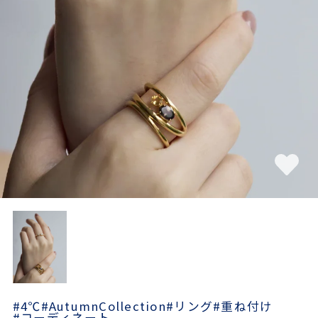
素材
カラー
誕生石
モチーフ
石の色
ファッションテイス
ト
#4℃
#AutumnCollection
#リング
#重ね付け
#コーディネート