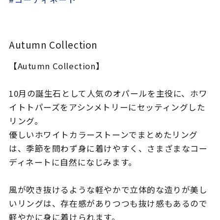
着用シーン
コレクション
Autumn Collection
【Autumn Collection】
レディース
～
リングサイズ
10月の誕生石として人気のオパールを主役に、ホワ
イトトパーズをアシンメトリーにセッティングした
メンズ
リング。
～
リングサイズ
優しいホワイトカラーストーンでまとめたリング
は、季節を問わず身に着けやすく、さまざまなコー
ディネートに自然になじみます。
価格
¥0
¥400,
風が吹き抜けるような軽やかで立体的な造りが美し
在庫
在庫ありのみ
すべて表示
いリングは、存在感がありつつも抜け感もあるので
軽やかに身に着けられます。