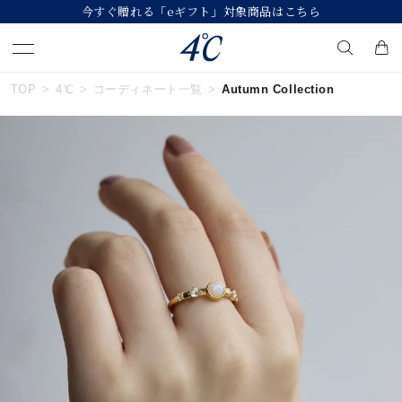
今すぐ贈れる「eギフト」対象商品はこちら
TOP
4℃
コーディネート一覧
Autumn Collection
キーワードで検索する
人気検索キーワード
#ペア
#ハーフエタニティリング
#エタニティ
#ダイヤモンド ネックレス
#eギフト
ブランド
４℃
カテゴリー
すべてのジュエリー