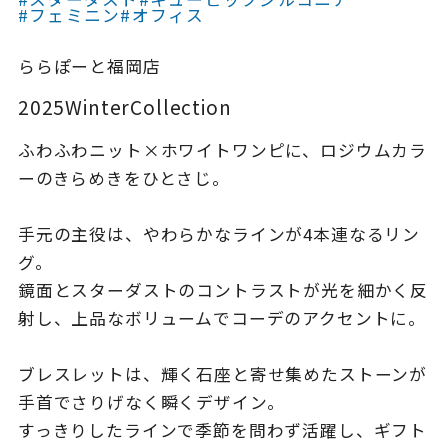
着用シーン
#フェミニン
#オフィス
ららぽーと福岡店
コレクション
2025WinterCollection
レディース
ふわふわニット×ホワイトワンピに、ロジウムカラ
～
リングサイズ
ーのきらめきをひとさじ。
手元の主役は、やわらかなラインが4本連なるリン
メンズ
～
グ。
リングサイズ
鏡面とスターダストのコントラストが光を細かく反
射し、上品なボリュームでコーデのアクセントに。
価格
¥0
¥400,
ブレスレットは、輝く石座と寄せ集めたストーンが
手首でさりげなく瞬くデザイン。
在庫
在庫ありのみ
すべて表示
すっきりしたラインで季節を問わず活躍し、ギフト