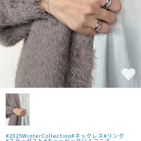
素材
カラー
誕生石
モチーフ
石の色
ファッションテイス
ト
#2025WinterCollection
#ネックレス
#リング
#スターダスト
#キュービックジルコニア