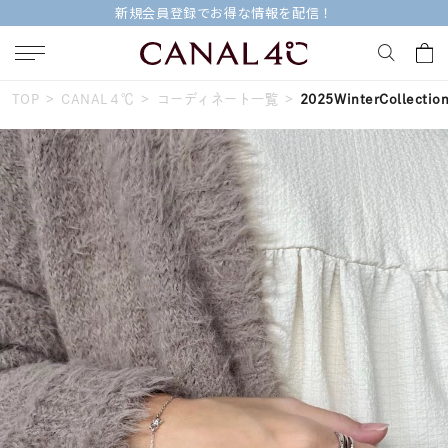
新規会員登録でお得な情報を配信！
TOP
CANAL４℃
コーディネート一覧
2025WinterCollectio
キーワードで検索する
人気検索キーワード
#ペア
#eギフト
#ハーフエタニティリング
#刻印可
#メンズ ネックレス
ブランド
Canal４℃
カテゴリー
すべてのジュエリー