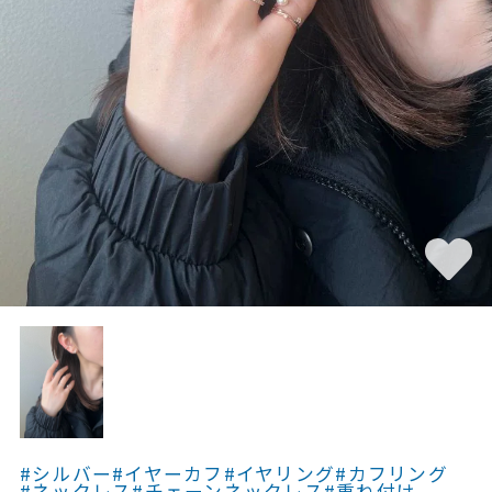
素材
カラー
誕生石
モチーフ
石の色
ファッションテイス
ト
#シルバー
#イヤーカフ
#イヤリング
#カフリング
#ネックレス
#チェーンネックレス
#重ね付け