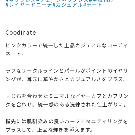
着用シーン
#レイヤードコーデ
#カジュアル
#デート
コレクション
Coodinate
レディース
ピンクカラーで統一した上品カジュアルなコーディ
～
リングサイズ
ネート。
ラフなサークルラインとパールがポイントのイヤリ
メンズ
～
ングが、耳元に華やかさとカジュアルさをプラス。
リングサイズ
同じ石を合わせたミニマルなイヤーカフとカフリン
価格
¥0
¥400,
グを合わせ、統一感のある洗練された仕上がりに。
指先には肌馴染みの良いハーフエタニティリングを
在庫
在庫ありのみ
すべて表示
プラスして、上品な輝きを添えます。