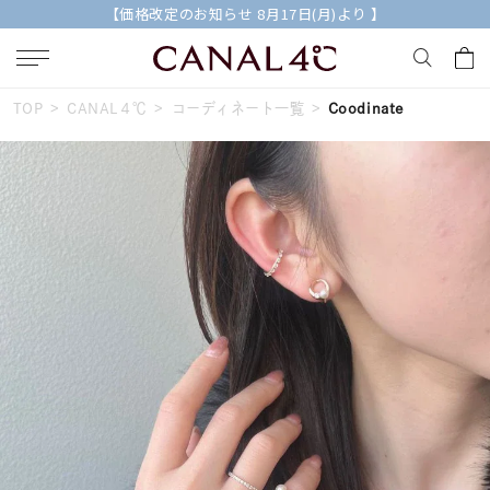
【価格改定のお知らせ 8月17日(月)より 】
TOP
CANAL４℃
コーディネート一覧
Coodinate
キーワードで検索する
人気検索キーワード
#ペア
#ハーフエタニティリング
#エタニティ
#ダイヤモンド ネックレス
#eギフト
ブランド
Canal４℃
カテゴリー
すべてのジュエリー