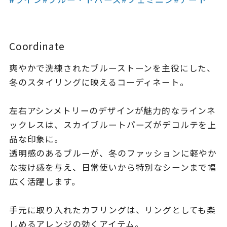
着用シーン
コレクション
Coordinate
爽やかで洗練されたブルーストーンを主役にした、
レディース
～
冬のスタイリングに映えるコーディネート。
リングサイズ
左右アシンメトリーのデザインが魅力的なラインネ
メンズ
ックレスは、スカイブルートパーズがデコルテを上
～
リングサイズ
品な印象に。
透明感のあるブルーが、冬のファッションに軽やか
な抜け感を与え、日常使いから特別なシーンまで幅
価格
¥0
¥400,
広く活躍します。
在庫
手元に取り入れたカフリングは、リングとしても楽
在庫ありのみ
すべて表示
しめるアレンジの効くアイテム。