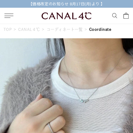
【2026 AUTUMN COLLECTION】特典付きの先行予約受付中
TOP
CANAL４℃
コーディネート一覧
Coordinate
キーワードで検索する
人気検索キーワード
#ペア
#eギフト
#ハーフエタニティリング
#刻印可
#メンズ ネックレス
ブランド
Canal４℃
カテゴリー
すべてのジュエリー