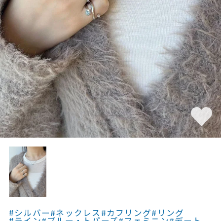
素材
カラー
誕生石
モチーフ
石の色
ファッションテイス
ト
#シルバー
#ネックレス
#カフリング
#リング
#ライン
#ブルー・トパーズ
#フェミニン
#デート