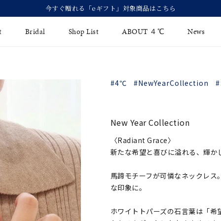
今すぐ贈れる「eギフト」対象商品はこちら
t
Bridal
Shop List
ABOUT ４℃
News
リング
Fashion Jewelry
Brida
#4℃
#NewYearCollection
イヤリング
ジュエリーケア
永久保
バングル
法人のお客様
ブライ
New Year Collection
ペアブレスレット
ブライ
〈Radiant Grace〉
新たな希望と喜びに溢れる、輝か
その他のアイテム
馬蹄モチーフが可憐なネックレス
な印象に。
ホワイトトパーズの石言葉は「希