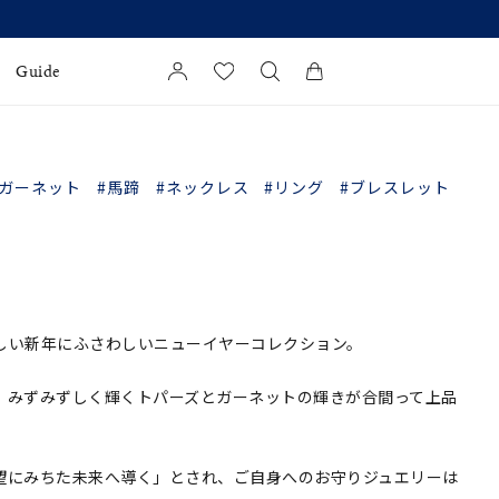
Guide
カートに商品がありません。
l Jewelry
#ガーネット
#馬蹄
#ネックレス
#リング
#ブレスレット
証
ダルサービス
ダルリングの選び方
しい新年にふさわしいニューイヤーコレクション。
。みずみずしく輝くトパーズとガーネットの輝きが合間って上品
望にみちた未来へ導く」とされ、ご自身へのお守りジュエリーは