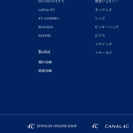
EAU DOUCE４℃
限定ジュエリー
在庫
在
cofl by 4℃
ネックレス
4℃ HOMME+
リング
RUGIADA
ピンキーリング
KAKERA
ピアス
イヤリング
Bridal
イヤーカフ
婚約指輪
結婚指輪