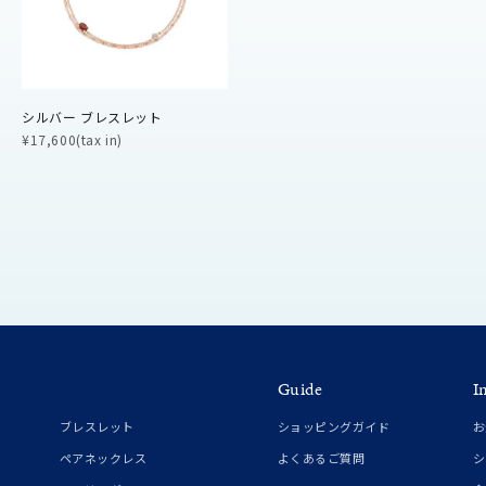
ニン
エレガント
カジュアル
フォーマル
モード
ス
ご褒美
記念日
誕生日
気分転換
デート
シルバー ブレスレット
¥17,600(tax in)
ジュエリー
腕周りジュエリー
ペアジュエリー
ベストセレ
ンラインショップ限定
～
～
Guide
I
ブレスレット
ショッピングガイド
お
¥400,00
ペアネックレス
よくあるご質問
シ