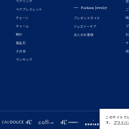
ペアリング
会
庫ありのみ
すべて表示
Fashion Jewelry
ペアブレスレット
ご
チェーン
特
プレゼントガイド
チャーム
プ
ジュエリーケア
時計
お
法人のお客様
誕生石
サ
その他
採
ランキング
このサイトで
す。
プライバ