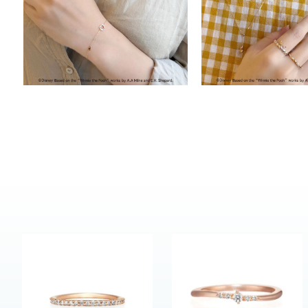
カテゴリー
素材
プラチ
カラー
イエロ
1月の
誕生石
7月の
しずく
モチーフ
クロス
クリア
石の色
レッド