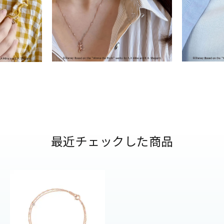
ナ
K18
K10
K7
ゴールド
シルバー
ステ
ーカラー
ピンクカラー
ホワイトカラー
トリプルカラー
誕生石
2月の誕生石
3月の誕生石
4月の誕生石
5月の
誕生石
8月の誕生石
9月の誕生石
10月の誕生石
11
最近チェックした商品
リセット
絞り込んで検索する
ハート
一粒
三石
パヴェ
ライン
馬蹄
ダブルループ
星座
イニシャル
リボン
その他
ホワイト
ピンク
パープル
ブルー
グリーン
マルチカラー