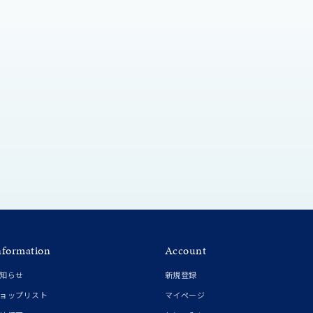
シンプル
ユニセックス
結婚式
推し活
クション
nformation
Account
知らせ
新規登録
0
ョップリスト
マイページ