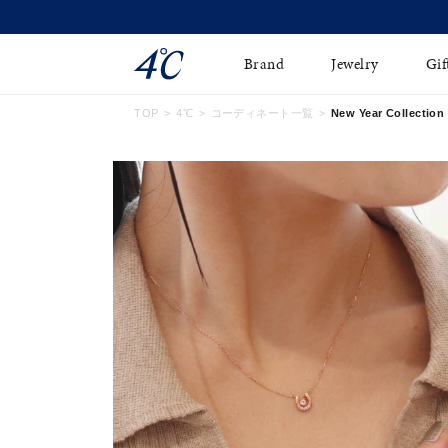
Brand
Jewelry
Gif
TOP
4℃
コーディネート一覧
New Year Collection
ネックレス
ネックレスチェ-ン
Online Shop
ピンキーリング
ピアス
ショッピングガイド
イヤーカフ
ブレスレット
よくあるご質問
ペアネックレス
ペアリング
オンライン限定ジュエ
誕生石
リー
すべてのアイテム
ブライダルリング
はこちら