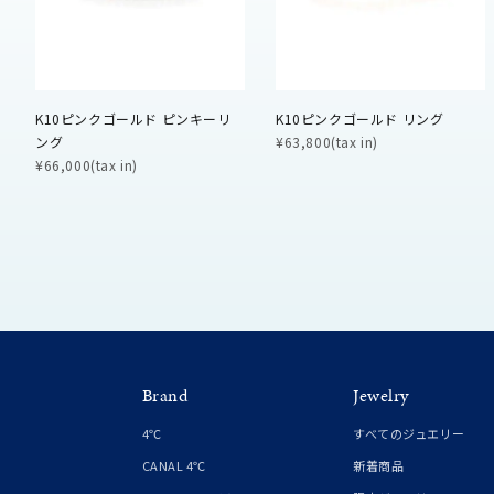
ファッションテイスト
フェミ
着用シーン
オフィ
K10ピンクゴールド ピンキーリ
K10ピンクゴールド リング
ング
¥63,800(tax in)
耳周り
¥66,000(tax in)
コレクション
公式オ
レディース
リングサイズ
メンズ
リングサイズ
Brand
Jewelry
4℃
すべてのジュエリー
価格
¥0
CANAL 4℃
新着商品