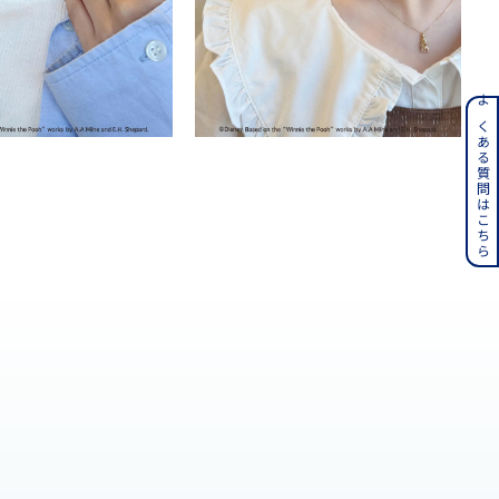
ンレス
よくある質問はこちら
その他
誕生石
6月の誕生石
月の誕生石
12月の誕生石
ムーン
フラワー
イエロー
ブラウン