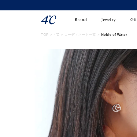
Brand
Jewelry
Gif
TOP
4℃
コーディネート一覧
Noble of Water
ネックレス
ネックレスチェ-ン
Online Shop
ピンキーリング
ピアス
ショッピングガイド
イヤーカフ
ブレスレット
よくあるご質問
ペアネックレス
ペアリング
オンライン限定ジュエ
誕生石
リー
すべてのアイテム
ブライダルリング
はこちら