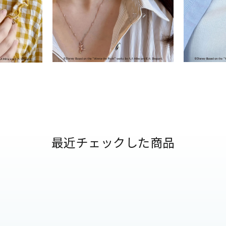
ナ
K18
K10
K7
ゴールド
シルバー
ステ
ーカラー
ピンクカラー
ホワイトカラー
トリプルカラー
誕生石
2月の誕生石
3月の誕生石
4月の誕生石
5月の
誕生石
8月の誕生石
9月の誕生石
10月の誕生石
11
最近チェックした商品
リセット
絞り込んで検索する
ハート
一粒
三石
パヴェ
ライン
馬蹄
ダブルループ
星座
イニシャル
リボン
その他
ホワイト
ピンク
パープル
ブルー
グリーン
マルチカラー