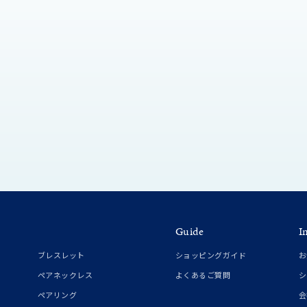
ニン
エレガント
カジュアル
フォーマル
モード
ス
ご褒美
記念日
誕生日
気分転換
デート
ジュエリー
腕周りジュエリー
ペアジュエリー
ベストセレ
ンラインショップ限定
～
～
Guide
I
ブレスレット
ショッピングガイド
お
¥400,00
ペアネックレス
よくあるご質問
シ
ペアリング
会