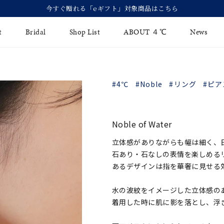
今すぐ贈れる「eギフト」対象商品はこちら
t
Bridal
Shop List
ABOUT ４℃
News
リング
Fashion Jewelry
Brida
#4℃
#Noble
#リング
#ピア
イヤリング
ジュエリーケア
永久保
バングル
法人のお客様
ブライ
Noble of Water
ペアブレスレット
ブライ
立体感がありながらも幅は細く、
石あり・石なしの表情を楽しめる
その他のアイテム
あるデザインは指を華奢に見せる
水の波紋をイメージした立体感の
着用した時に肌に影を落とし、浮