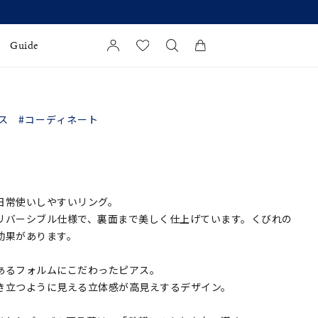
Guide
カートに商品がありません。
l Jewelry
ス
#コーディネート
証
ダルサービス
ダルリングの選び方
日常使いしやすいリング。
リバーシブル仕様で、裏面まで美しく仕上げています。くびれの
効果があります。
あるフォルムにこだわったピアス。
き立つように見える立体感が高見えするデザイン。