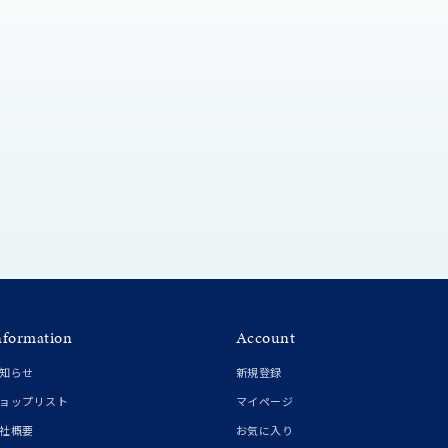
シンプル
ユニセックス
結婚式
推し活
クション
nformation
Account
知らせ
新規登録
0
ョップリスト
マイページ
社概要
お気に入り