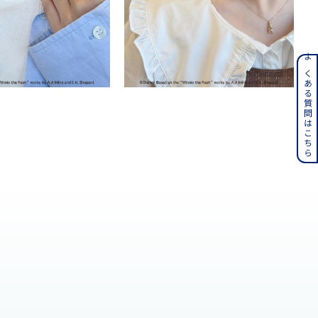
ンレス
よくある質問はこちら
その他
誕生石
6月の誕生石
月の誕生石
12月の誕生石
ムーン
フラワー
イエロー
ブラウン