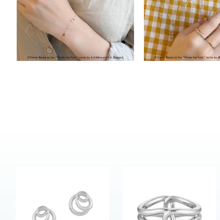
カテゴリー
素材
プラチ
カラー
イエロ
1月の
誕生石
7月の
しずく
モチーフ
クロス
クリア
石の色
レッド