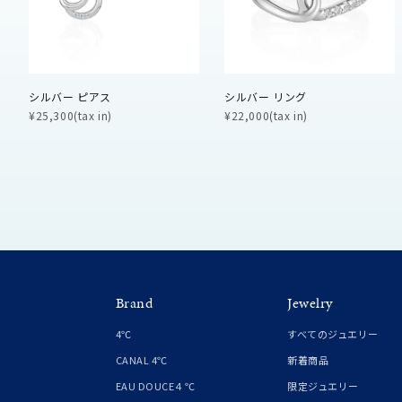
ファッションテイスト
フェミ
着用シーン
オフィ
シルバー ピアス
シルバー リング
¥25,300(tax in)
¥22,000(tax in)
耳周り
コレクション
公式オ
レディース
リングサイズ
メンズ
リングサイズ
Brand
Jewelry
4℃
すべてのジュエリー
価格
¥0
CANAL 4℃
新着商品
EAU DOUCE４℃
限定ジュエリー