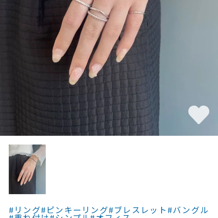
素材
カラー
誕生石
モチーフ
石の色
ファッションテイス
ト
#リング
#ピンキーリング
#ブレスレット
#バングル
#重ね付け
#シンプル
#オフィス