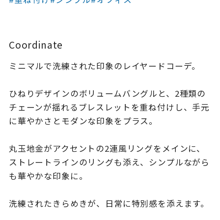
着用シーン
コレクション
Coordinate
ミニマルで洗練された印象のレイヤードコーデ。
レディース
～
リングサイズ
ひねりデザインのボリュームバングルと、2種類の
チェーンが揺れるブレスレットを重ね付けし、手元
メンズ
に華やかさとモダンな印象をプラス。
～
リングサイズ
丸玉地金がアクセントの2連風リングをメインに、
ストレートラインのリングも添え、シンプルながら
価格
¥0
¥400,
も華やかな印象に。
在庫
洗練されたきらめきが、日常に特別感を添えます。
在庫ありのみ
すべて表示