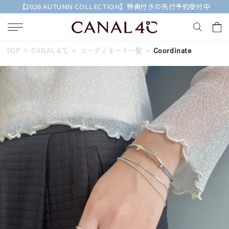
【2026 AUTUMN COLLECTION】特典付きの先行予約受付中
TOP
CANAL４℃
コーディネート一覧
Coordinate
キーワードで検索する
人気検索キーワード
#summer
#ダイヤモンド ネックレス
#くまのプーさん
#ペア
#エタニティ
ブランド
Canal４℃
カテゴリー
すべてのジュエリー