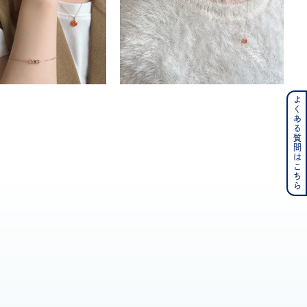
よくある質問はこちら
ンレス
その他
の誕生石
6月の誕生石
月の誕生石
12月の誕生石
ムーン
フラワー
イエロー
ブラウン