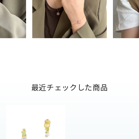
ナ
K18
K10
K7
ゴールド
シルバー
ステ
ーカラー
ピンクカラー
ホワイトカラー
トリプルカラー
誕生石
2月の誕生石
3月の誕生石
4月の誕生石
5月
最近チェックした商品
誕生石
8月の誕生石
9月の誕生石
10月の誕生石
11
リセット
絞り込んで検索する
ハート
一粒
三石
パヴェ
ライン
馬蹄
ダブルループ
星座
イニシャル
リボン
その他
ホワイト
ピンク
パープル
ブルー
グリーン