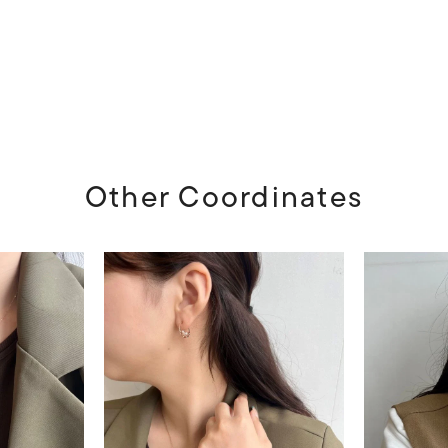
Other Coordinates
r
#ペア
#ダイヤモンド ネックレス
#エタニティ
#くまのプ