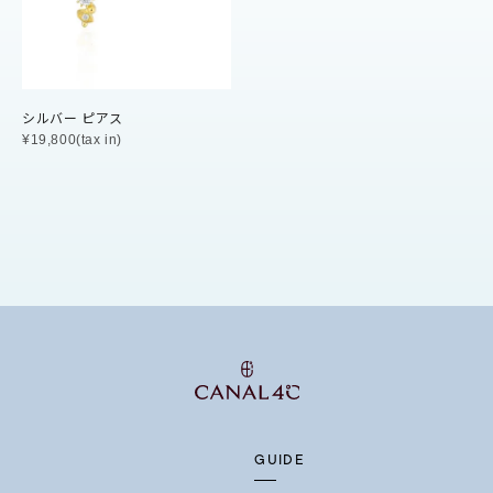
マルチカラー
ニン
エレガント
カジュアル
フォーマル
モード
シルバー ピアス
¥19,800(tax in)
ス
ご褒美
記念日
誕生日
気分転換
デート
ジュエリー
腕周りジュエリー
ペアジュエリー
ベストセ
ンラインショップ限定
～
～
GUIDE
¥400,00