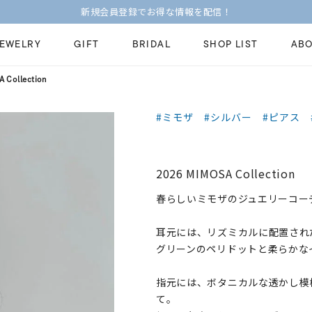
新規会員登録でお得な情報を配信！
JEWELRY
GIFT
BRIDAL
SHOP LIST
ABO
 Collection
ピンキーリング
ピアス
Fashion Jewelry
Brid
#ミモザ
#シルバー
#ピアス
ペアネックレス
ペアリング
プレゼントガイド
永久
新着商品
限定ジュエリ
ジュエリーケア
ブラ
2026 MIMOSA Collection
ーチ
アジャスター
ブライダルリ
法人のお客様
ブラ
春らしいミモザのジュエリーコー
耳元には、リズミカルに配置され
グリーンのペリドットと柔らかな
指元には、ボタニカルな透かし模
て。