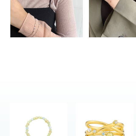
カテゴリー
素材
プラチ
カラー
イエロ
1月の
誕生石
7月の
しずく
モチーフ
クロス
クリア