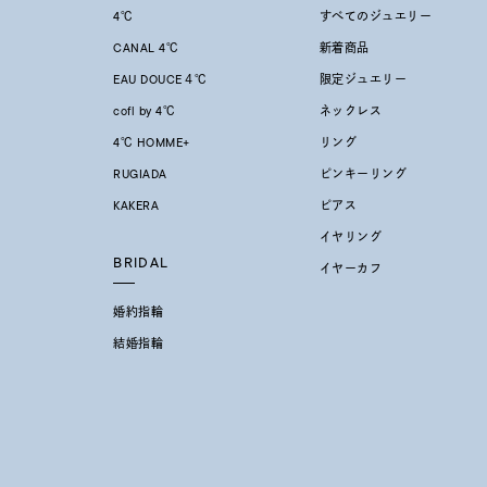
4℃
すべてのジュエリー
CANAL 4℃
新着商品
在庫
在
EAU DOUCE４℃
限定ジュエリー
cofl by 4℃
ネックレス
4℃ HOMME+
リング
RUGIADA
ピンキーリング
KAKERA
ピアス
イヤリング
BRIDAL
イヤーカフ
婚約指輪
結婚指輪