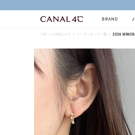
BRAND
TOP
CANAL４℃
コーディネート一覧
2026 MIMOSA
ネックレス
リング
Online Shop
イヤーカフ
ブレスレット
ショッピングガイド
時計
誕生石
よくあるご質問
すべてのジュエリー
ジュエリーポ