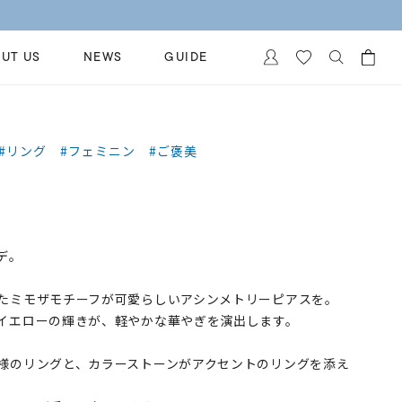
UT US
NEWS
GUIDE
カートに商品がありません。
イヤリング
al Jewelry
#リング
#フェミニン
#ご褒美
ペアブレスレット
保証
ー
ベストセラー
イダルサービス
ングはこちら
イダルリングの選び方
デ。
たミモザモチーフが可愛らしいアシンメトリーピアスを。
イエローの輝きが、軽やかな華やぎを演出します。
様のリングと、カラーストーンがアクセントのリングを添え