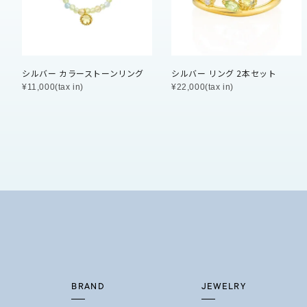
石の色
レッド
ファッションテイスト
フェミ
シルバー カラーストーンリング
シルバー リング 2本セット
¥11,000(tax in)
¥22,000(tax in)
着用シーン
オフィ
耳周り
コレクション
公式オ
レディース
リングサイズ
メンズ
リングサイズ
BRAND
JEWELRY
価格
¥0