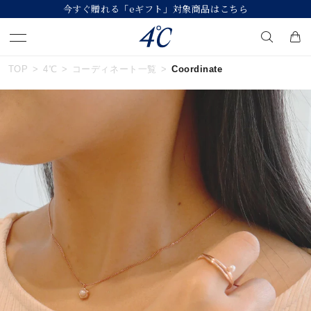
今すぐ贈れる「eギフト」対象商品はこちら
TOP
4℃
コーディネート一覧
Coordinate
キーワードで検索する
人気検索キーワード
#summer
#ペア
#ダイヤモンド ネックレス
#エタニティ
#くまのプーさん
ブランド
４℃
カテゴリー
すべてのジュエリー