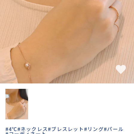
素材
カラー
誕生石
モチーフ
石の色
ファッションテイス
ト
#4℃
#ネックレス
#ブレスレット
#リング
#パール
#コーディネート