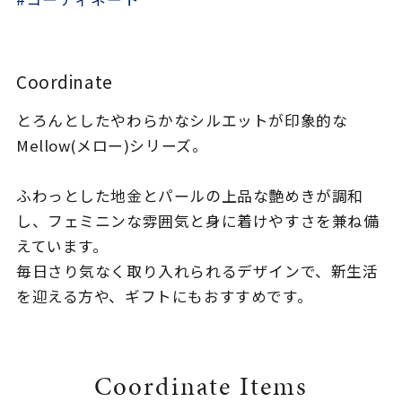
着用シーン
コレクション
Coordinate
とろんとしたやわらかなシルエットが印象的な
レディース
～
Mellow(メロー)シリーズ。
リングサイズ
ふわっとした地金とパールの上品な艶めきが調和
メンズ
し、フェミニンな雰囲気と身に着けやすさを兼ね備
～
リングサイズ
えています。
毎日さり気なく取り入れられるデザインで、新生活
を迎える方や、ギフトにもおすすめです。
価格
¥0
¥400,
在庫
在庫ありのみ
すべて表示
Coordinate Items