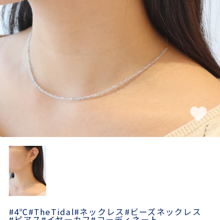
素材
カラー
誕生石
モチーフ
石の色
ファッションテイス
ト
#4℃
#TheTidal
#ネックレス
#ビーズネックレス
#ピアス
#イヤーカフ
#コーディネート