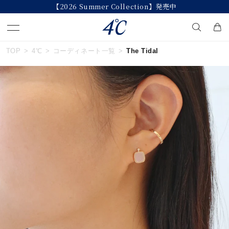
【2026 Summer Collection】発売中
TOP
4℃
コーディネート一覧
The Tidal
キーワードで検索する
人気検索キーワード
#ペア
#eギフト
#ハーフエタニティリング
#刻印可
#メンズ ネックレス
ブランド
４℃
カテゴリー
すべてのジュエリー