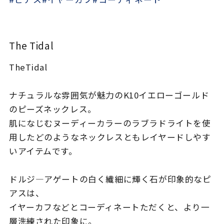
着用シーン
コレクション
The Tidal
TheTidal
レディース
～
リングサイズ
ナチュラルな雰囲気が魅力のK10イエローゴールド
のピーズネックレス。
メンズ
肌になじむヌーディーカラーのラブラドライトを使
～
リングサイズ
用したどのようなネックレスともレイヤードしやす
いアイテムです。
価格
¥0
¥400,
ドルジ―アゲートの白く繊細に輝く石が印象的なピ
アスは、
在庫
在庫ありのみ
すべて表示
イヤーカフなどとコーディネートただくと、より一
層洗練された印象に。