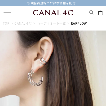
新規会員登録でお得な情報を配信！
TOP
CANAL４℃
コーディネート一覧
EARFLOW
キーワードで検索する
人気検索キーワード
#summer
#ダイヤモンド ネックレス
#くまのプーさん
#ペア
#エタニティ
ブランド
Canal４℃
カテゴリー
すべてのジュエリー