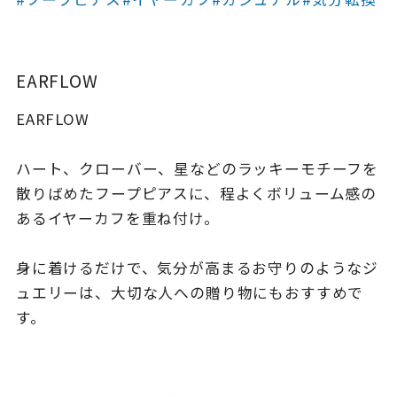
着用シーン
コレクション
EARFLOW
EARFLOW
レディース
～
リングサイズ
ハート、クローバー、星などのラッキーモチーフを
散りばめたフープピアスに、程よくボリューム感の
メンズ
あるイヤーカフを重ね付け。
～
リングサイズ
身に着けるだけで、気分が高まるお守りのようなジ
ュエリーは、大切な人への贈り物にもおすすめで
価格
¥0
¥400,
す。
在庫
在庫ありのみ
すべて表示