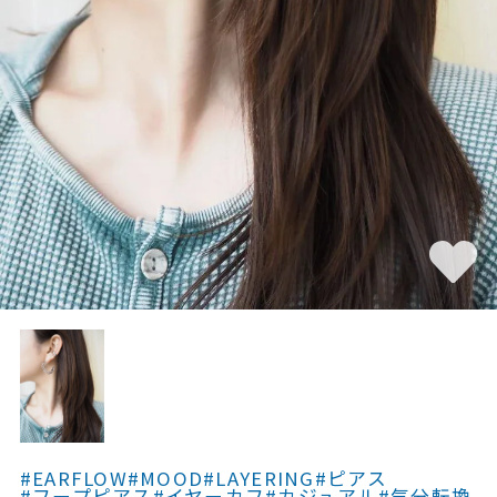
素材
カラー
誕生石
モチーフ
石の色
ファッションテイス
ト
#EARFLOW
#MOOD
#LAYERING
#ピアス
#フープピアス
#イヤーカフ
#カジュアル
#気分転換