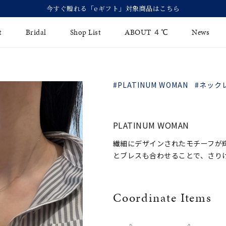
今すぐ贈れる「eギフト」対象商品はこちら
t
Bridal
Shop List
ABOUT ４℃
News
リング
Fashion Jewelry
Brida
#PLATINUM WOMAN
#ネック
イヤリング
ジュエリーケア
永久保
バングル
法人のお客様
ブライ
PLATINUM WOMAN
ペアブレスレット
ブライ
繊細にデザインされたモチーフが
とブレスも合わせることで、さり
その他のアイテム
Coordinate Items