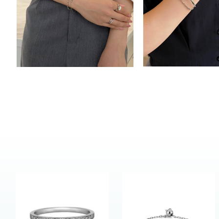
カテゴリー
素材
プラチ
カラー
イエロ
1月の
誕生石
7月の
しずく
モチーフ
クロス
クリア
石の色
レッド