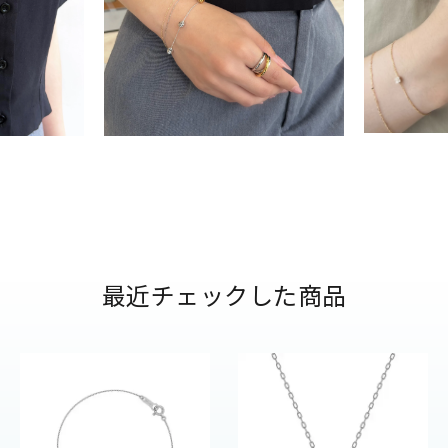
ナ
K18
K10
K7
ゴールド
シルバー
ステ
ーカラー
ピンクカラー
ホワイトカラー
トリプルカラー
誕生石
2月の誕生石
3月の誕生石
4月の誕生石
5月の
誕生石
8月の誕生石
9月の誕生石
10月の誕生石
11
最近チェックした商品
リセット
絞り込んで検索する
ハート
一粒
三石
パヴェ
ライン
馬蹄
ダブルループ
星座
イニシャル
リボン
その他
ホワイト
ピンク
パープル
ブルー
グリーン
マルチカラー