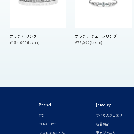
ファッションテイスト
フェミ
着用シーン
オフィ
プラチナ リング
プラチナ チェーンリング
耳周り
¥154,000(tax in)
¥77,000(tax in)
コレクション
公式オ
レディース
リングサイズ
メンズ
リングサイズ
Brand
Jewelry
4℃
すべてのジュエリー
価格
¥0
CANAL 4℃
新着商品
EAU DOUCE４℃
限定ジュエリー