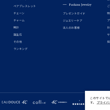
庫ありのみ
すべて表示
Fashion Jewelry
ペアブレスレット
ご
チェーン
特
プレゼントガイド
チャーム
プ
ジュエリーケア
時計
お
法人のお客様
誕生石
サ
その他
採
ランキング
このサイトで
す。
プライバ