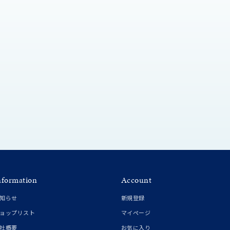
シンプル
ユニセックス
結婚式
推し活
クション
nformation
Account
知らせ
新規登録
0
ョップリスト
マイページ
社概要
お気に入り