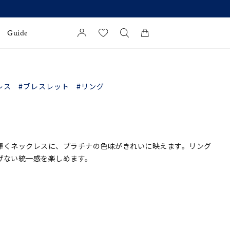
Guide
カートに商品がありません。
l Jewelry
レス
#ブレスレット
#リング
証
ダルサービス
ダルリングの選び方
輝くネックレスに、プラチナの色味がきれいに映えます。リング
げない統一感を楽しめます。