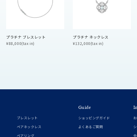
ニン
エレガント
カジュアル
フォーマル
モード
ス
ご褒美
記念日
誕生日
気分転換
デート
プラチナ ブレスレット
プラチナ ネックレス
ジュエリー
腕周りジュエリー
ペアジュエリー
ベストセレ
¥88,000(tax in)
¥132,000(tax in)
ンラインショップ限定
～
～
Guide
I
ブレスレット
ショッピングガイド
お
¥400,00
ペアネックレス
よくあるご質問
シ
ペアリング
会