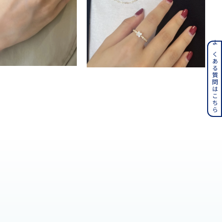
ンレス
よくある質問はこちら
その他
誕生石
6月の誕生石
月の誕生石
12月の誕生石
ムーン
フラワー
イエロー
ブラウン