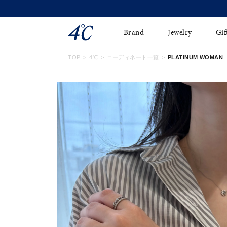
Brand
Jewelry
Gif
TOP
4℃
コーディネート一覧
PLATINUM WOMAN
ネックレス
ネックレスチェ-ン
Online Shop
ピンキーリング
ピアス
ショッピングガイド
イヤーカフ
ブレスレット
よくあるご質問
ペアネックレス
ペアリング
オンライン限定ジュエ
誕生石
リー
すべてのアイテム
ブライダルリング
はこちら