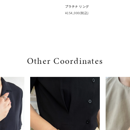
プラチナ リング
¥154,000
(税込)
Other Coordinates
#eギフト
#ハーフエタニティリング
#刻印可
#メンズ ネックレス