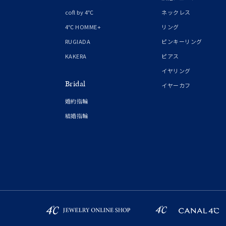
在庫
在
cofl by 4℃
ネックレス
4℃ HOMME+
リング
RUGIADA
ピンキーリング
KAKERA
ピアス
イヤリング
Bridal
イヤーカフ
婚約指輪
結婚指輪