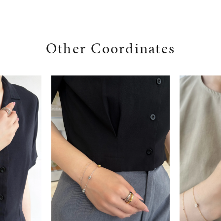
#eギフト
#ハーフエタニティリング
#刻印可
#メンズ ネックレス
Other Coordinates
ナ
K18
K10
K7
ゴールド
シルバー
ステ
ーカラー
ピンクカラー
ホワイトカラー
トリプルカラー
誕生石
2月の誕生石
3月の誕生石
4月の誕生石
5月の
誕生石
8月の誕生石
9月の誕生石
10月の誕生石
11