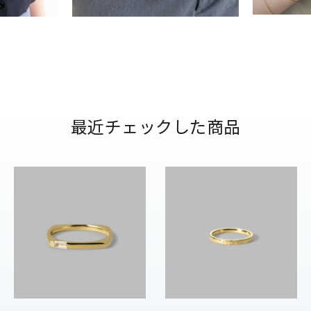
リセット
絞り込んで検索する
ハート
一粒
三石
パヴェ
ライン
馬蹄
ダブルループ
星座
イニシャル
リボン
その他
ホワイト
ピンク
パープル
ブルー
グリーン
マルチカラー
最近チェックした商品
ニン
エレガント
カジュアル
フォーマル
モード
ス
ご褒美
記念日
誕生日
気分転換
デート
ジュエリー
腕周りジュエリー
ペアジュエリー
ベストセレ
ンラインショップ限定
～