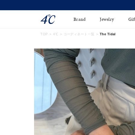
Brand
Jewelry
Gif
TOP
4℃
コーディネート一覧
The Tidal
ネックレス
ネックレスチェ-ン
Online Shop
ピンキーリング
ピアス
ショッピングガイド
イヤーカフ
ブレスレット
よくあるご質問
ペアネックレス
ペアリング
オンライン限定ジュエ
誕生石
リー
すべてのアイテム
ブライダルリング
はこちら