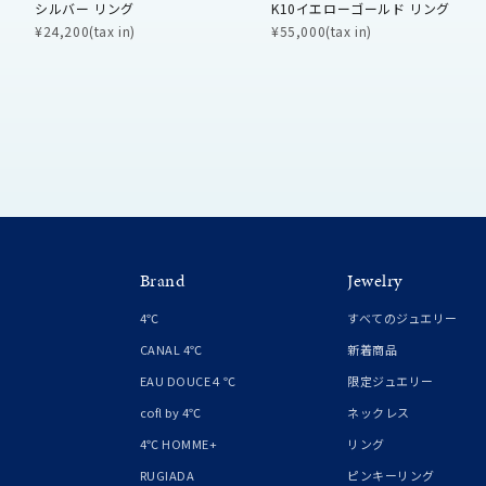
シルバー リング
K10イエローゴールド リング
¥24,200(tax in)
¥55,000(tax in)
メンズ
リングサイズ
価格
¥0
在庫
在
Brand
Jewelry
4℃
すべてのジュエリー
CANAL 4℃
新着商品
EAU DOUCE４℃
限定ジュエリー
cofl by 4℃
ネックレス
4℃ HOMME+
リング
RUGIADA
ピンキーリング