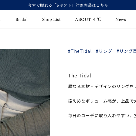
今すぐ贈れる「eギフト」対象商品はこちら
t
Bridal
Shop List
ABOUT ４℃
News
リング
Fashion Jewelry
Brida
#TheTidal
#リング
#リング
イヤリング
ジュエリーケア
永久保
バングル
法人のお客様
ブライ
The Tidal
ペアブレスレット
ブライ
異なる素材・デザインのリングを
その他のアイテム
控えめなボリューム感が、上品で
毎日のコーデに取り入れやすい、