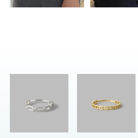
しずく
モチーフ
クロス
クリア
石の色
レッド
ファッションテイスト
フェミ
着用シーン
オフィ
耳周り
コレクション
公式オ
レディース
リングサイズ