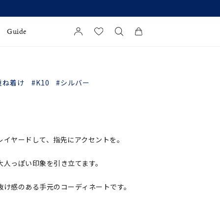
Guide
カートに商品がありません。
l Jewelry
重ね着け
#K10
#シルバー
証
ダルサービス
ダルリングの選び方
レイヤードして、指先にアクセントを。
大人っぽい印象を引き立てます。
抜け感のある手元のコーディネートです。