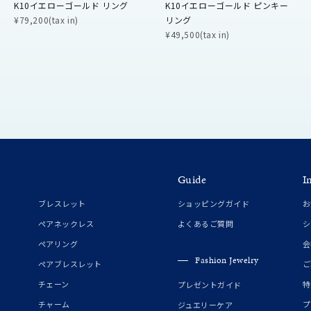
K10イエローゴールド リング
K10イエローゴールド ピンキー
¥79,200(tax in)
リング
¥49,500(tax in)
～
¥400,00
庫ありのみ
すべて表示
Guide
I
ブレスレット
ショッピングガイド
お
ペアネックレス
よくあるご質問
シ
ペアリング
会
Fashion Jewelry
ペアブレスレット
ご
チェーン
特
プレゼントガイド
チャーム
プ
ジュエリーケア