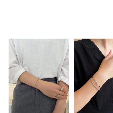
人気検索キーワード
#ペア
ブランド
カテゴリー
素材
プラチ
カラー
イエロ
1月の
誕生石
7月の