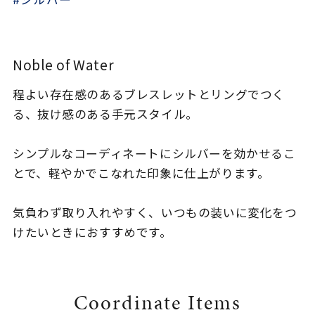
着用シーン
コレクション
Noble of Water
程よい存在感のあるブレスレットとリングでつく
レディース
～
る、抜け感のある手元スタイル。
リングサイズ
シンプルなコーディネートにシルバーを効かせるこ
メンズ
とで、軽やかでこなれた印象に仕上がります。
～
リングサイズ
気負わず取り入れやすく、いつもの装いに変化をつ
けたいときにおすすめです。
価格
¥0
¥400,
在庫
在庫ありのみ
すべて表示
Coordinate Items