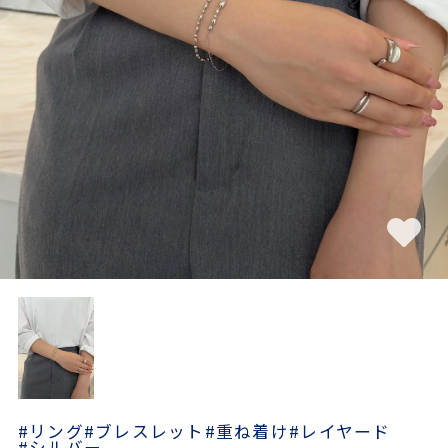
素材
カラー
誕生石
モチーフ
石の色
ファッションテイス
ト
#リング
#ブレスレット
#重ね着け
#レイヤード
#シルバー