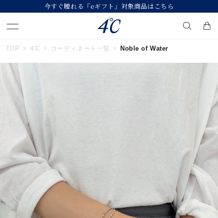
今すぐ贈れる「eギフト」対象商品はこちら
TOP
4℃
コーディネート一覧
Noble of Water
キーワードで検索する
人気検索キーワード
#ダイヤモンド ネックレス
#くまのプーさん
#ジュエリー
#エタニティ
#ペアリング
ブランド
４℃
カテゴリー
すべてのジュエリー