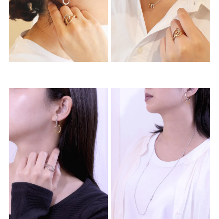
素材
カラー
誕生石
モチーフ
石の色
ファッションテイス
ト