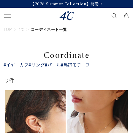
【2026 Summer Collection】発売中
TOP
4℃
コーディネート一覧
キーワードで検索する
Coordinate
人気検索キーワード
#イヤーカフ
#リング
#パール
#馬蹄モチーフ
#summer
#ペア
#ダイヤモンド ネックレス
9件
#エタニティ
#くまのプーさん
ブランド
４℃
カテゴリー
すべてのジュエリー