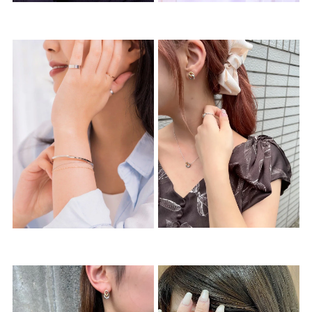
着用シーン
コレクション
レディース
～
リングサイズ
メンズ
～
リングサイズ
価格
¥0
¥400,
在庫
在庫ありのみ
すべて表示