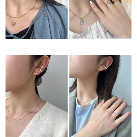
素材
カラー
誕生石
モチーフ
石の色
ファッションテイス
ト