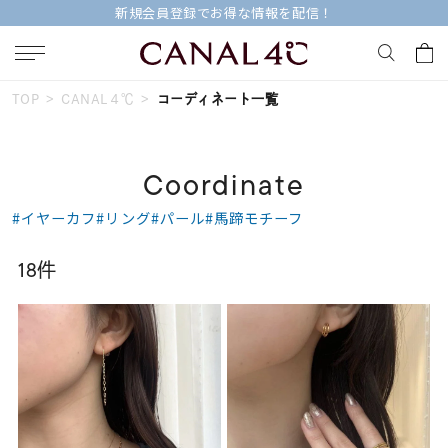
新規会員登録でお得な情報を配信！
TOP
CANAL４℃
コーディネート一覧
キーワードで検索する
Coordinate
人気検索キーワード
#イヤーカフ
#リング
#パール
#馬蹄モチーフ
#summer
#ペア
#ダイヤモンド ネックレス
18件
#エタニティ
#くまのプーさん
ブランド
Canal４℃
カテゴリー
すべてのジュエリー