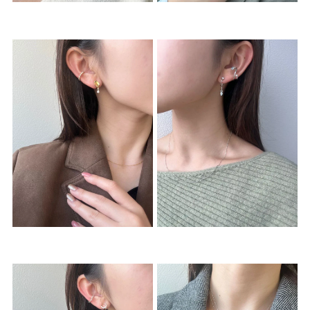
着用シーン
コレクション
レディース
～
リングサイズ
メンズ
～
リングサイズ
価格
¥0
¥400,
在庫
在庫ありのみ
すべて表示