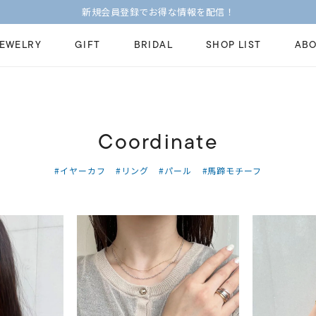
新規会員登録でお得な情報を配信！
JEWELRY
GIFT
BRIDAL
SHOP LIST
ABO
ピンキーリング
ピアス
Fashion Jewelry
Brid
Coordinate
ペアネックレス
ペアリング
プレゼントガイド
永久
新着商品
限定ジュエリ
#イヤーカフ
#リング
#パール
#馬蹄モチーフ
ジュエリーケア
ブラ
ーチ
アジャスター
ブライダルリ
法人のお客様
ブラ