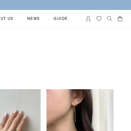
UT US
NEWS
GUIDE
カートに商品がありません。
イヤリング
al Jewelry
ペアブレスレット
保証
ー
ベストセラー
イダルサービス
ングはこちら
イダルリングの選び方