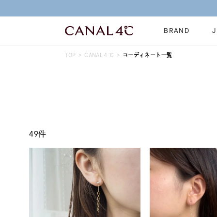
BRAND
TOP
CANAL４℃
コーディネート一覧
ネックレス
リング
Online Shop
イヤーカフ
ブレスレット
ショッピングガイド
時計
誕生石
よくあるご質問
すべてのジュエリー
ジュエリーポ
49件