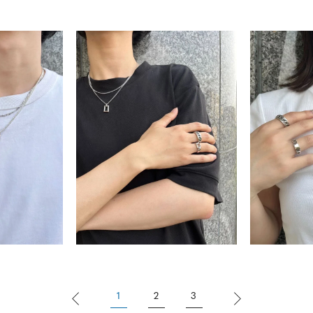
ナ
K18
K10
K7
ゴールド
シルバー
ステ
ーカラー
ピンクカラー
ホワイトカラー
トリプルカラー
誕生石
2月の誕生石
3月の誕生石
4月の誕生石
5月
誕生石
8月の誕生石
9月の誕生石
10月の誕生石
11
リセット
絞り込んで検索する
ハート
一粒
三石
パヴェ
ライン
馬蹄
ダブルループ
星座
イニシャル
リボン
その他
ホワイト
ピンク
パープル
ブルー
グリーン
マルチカラー
1
2
3
ニン
エレガント
カジュアル
フォーマル
モード