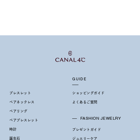
ス
ご褒美
記念日
誕生日
気分転換
デート
ジュエリー
腕周りジュエリー
ペアジュエリー
ベストセ
ンラインショップ限定
～
GUIDE
～
ブレスレット
ショッピングガイド
ペアネックレス
よくあるご質問
ペアリング
¥400,00
FASHION JEWELRY
ペアブレスレット
時計
プレゼントガイド
庫ありのみ
すべて表示
誕生石
ジュエリーケア