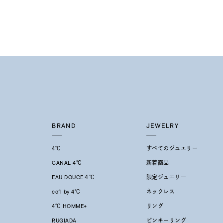
着用シーン
オフィ
耳周り
コレクション
公式オ
レディース
リングサイズ
BRAND
JEWELRY
メンズ
4℃
すべてのジュエリー
リングサイズ
CANAL 4℃
新着商品
EAU DOUCE４℃
限定ジュエリー
価格
¥0
cofl by 4℃
ネックレス
4℃ HOMME+
リング
在庫
在
RUGIADA
ピンキーリング