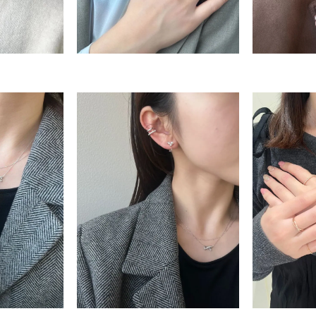
r
#ペア
#ダイヤモンド ネックレス
#エタニティ
#くまのプ