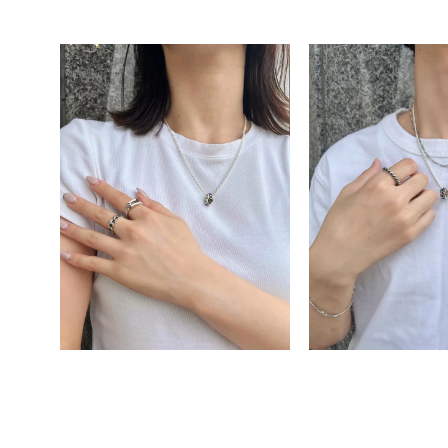
素材
プラチ
カラー
イエロ
1月の
誕生石
7月の
しずく
モチーフ
クロス
クリア
石の色
レッド
ファッションテイスト
フェミ