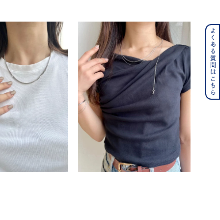
よくある質問はこちら
ンレス
その他
の誕生石
6月の誕生石
月の誕生石
12月の誕生石
ムーン
フラワー
イエロー
ブラウン
シンプル
ユニセックス