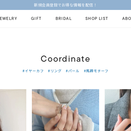
新規会員登録でお得な情報を配信！
JEWELRY
GIFT
BRIDAL
SHOP LIST
ABO
ピンキーリング
ピアス
Fashion Jewelry
Brid
Coordinate
ペアネックレス
ペアリング
プレゼントガイド
永久
新着商品
限定ジュエリ
#イヤーカフ
#リング
#パール
#馬蹄モチーフ
ジュエリーケア
ブラ
ーチ
アジャスター
ブライダルリ
法人のお客様
ブラ