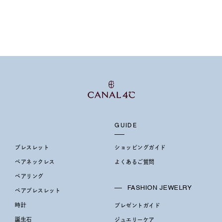
ス
ご褒美
記念日
誕生日
気分転換
デート
ジュエリー
腕周りジュエリー
ペアジュエリー
ベストセ
ンラインショップ限定
～
GUIDE
～
ブレスレット
ショッピングガイド
ペアネックレス
よくあるご質問
ペアリング
¥400,00
FASHION JEWELRY
ペアブレスレット
時計
プレゼントガイド
庫ありのみ
すべて表示
誕生石
ジュエリーケア