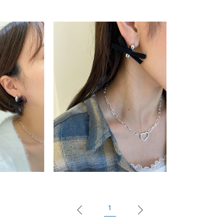
ナ
K18
K10
K7
ゴールド
シルバー
ステ
ーカラー
ピンクカラー
ホワイトカラー
トリプルカラー
誕生石
2月の誕生石
3月の誕生石
4月の誕生石
5月
誕生石
8月の誕生石
9月の誕生石
10月の誕生石
11
リセット
絞り込んで検索する
ハート
一粒
三石
パヴェ
ライン
馬蹄
ダブルループ
星座
イニシャル
リボン
その他
ホワイト
ピンク
パープル
ブルー
グリーン
マルチカラー
1
ニン
エレガント
カジュアル
フォーマル
モード