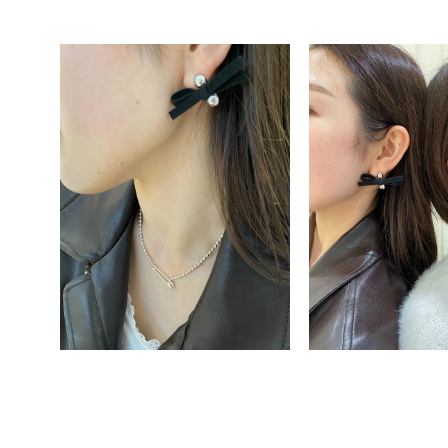
素材
プラチ
カラー
イエロ
1月の
誕生石
7月の
しずく
モチーフ
クロス
クリア
石の色
レッド
ファッションテイスト
フェミ