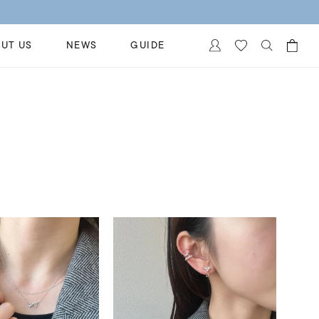
UT US
NEWS
GUIDE
カートに商品がありません。
イヤリング
al Jewelry
ペアブレスレット
保証
ー
ベストセラー
イダルサービス
ングはこちら
イダルリングの選び方