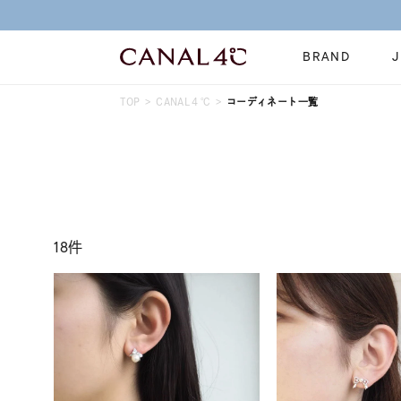
BRAND
TOP
CANAL４℃
コーディネート一覧
ネックレス
リング
Online Shop
イヤーカフ
ブレスレット
ショッピングガイド
時計
誕生石
よくあるご質問
すべてのジュエリー
ジュエリーポ
18件