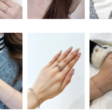
r
#ダイヤモンド ネックレス
#くまのプーさん
#ペア
#エタ