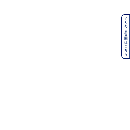
よくある質問はこちら
ンレス
その他
の誕生石
6月の誕生石
月の誕生石
12月の誕生石
ムーン
フラワー
イエロー
ブラウン
シンプル
ユニセックス