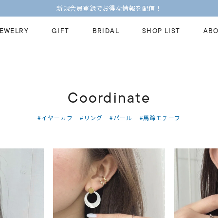
JEWELRY
GIFT
BRIDAL
SHOP LIST
ABO
ピンキーリング
ピアス
Fashion Jewelry
Brid
Coordinate
ペアネックレス
ペアリング
プレゼントガイド
永久
新着商品
限定ジュエリ
#イヤーカフ
#リング
#パール
#馬蹄モチーフ
ジュエリーケア
ブラ
ーチ
アジャスター
ブライダルリ
法人のお客様
ブラ