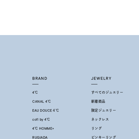
着用シーン
オフィ
耳周り
コレクション
公式オ
レディース
リングサイズ
BRAND
JEWELRY
メンズ
4℃
すべてのジュエリー
リングサイズ
CANAL 4℃
新着商品
EAU DOUCE４℃
限定ジュエリー
価格
¥0
cofl by 4℃
ネックレス
4℃ HOMME+
リング
在庫
在
RUGIADA
ピンキーリング