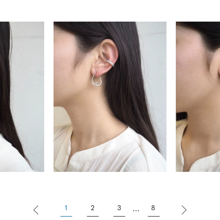
ナ
K18
K10
K7
ゴールド
シルバー
ステ
ーカラー
ピンクカラー
ホワイトカラー
トリプルカラー
誕生石
2月の誕生石
3月の誕生石
4月の誕生石
5月
誕生石
8月の誕生石
9月の誕生石
10月の誕生石
11
リセット
絞り込んで検索する
ハート
一粒
三石
パヴェ
ライン
馬蹄
ダブルループ
星座
イニシャル
リボン
その他
ホワイト
ピンク
パープル
ブルー
グリーン
マルチカラー
1
2
3
8
⋯
ニン
エレガント
カジュアル
フォーマル
モード