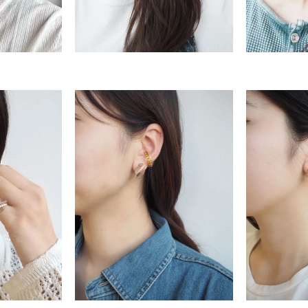
r
#ペア
#ダイヤモンド ネックレス
#エタニティ
#くまのプ