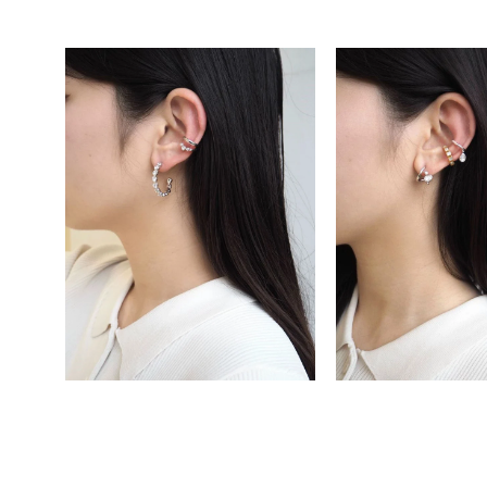
素材
プラチ
カラー
イエロ
1月の
誕生石
7月の
しずく
モチーフ
クロス
クリア
石の色
レッド
ファッションテイスト
フェミ