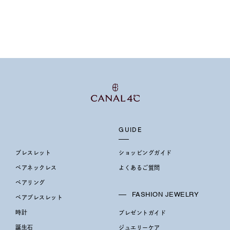
ス
ご褒美
記念日
誕生日
気分転換
デート
ジュエリー
腕周りジュエリー
ペアジュエリー
ベストセ
ンラインショップ限定
～
GUIDE
～
ブレスレット
ショッピングガイド
ペアネックレス
よくあるご質問
ペアリング
¥400,00
FASHION JEWELRY
ペアブレスレット
時計
プレゼントガイド
庫ありのみ
すべて表示
誕生石
ジュエリーケア