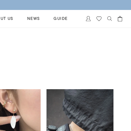
今すぐ
UT US
NEWS
GUIDE
カートに商品がありません。
イヤリング
al Jewelry
ペアブレスレット
保証
ー
ベストセラー
イダルサービス
ングはこちら
イダルリングの選び方