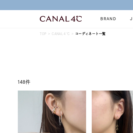
新規会員登録でお得な情報を配信！
BRAND
TOP
CANAL４℃
コーディネート一覧
ネックレス
リング
Online Shop
イヤーカフ
ブレスレット
ショッピングガイド
時計
誕生石
よくあるご質問
すべてのジュエリー
ジュエリーポ
148件