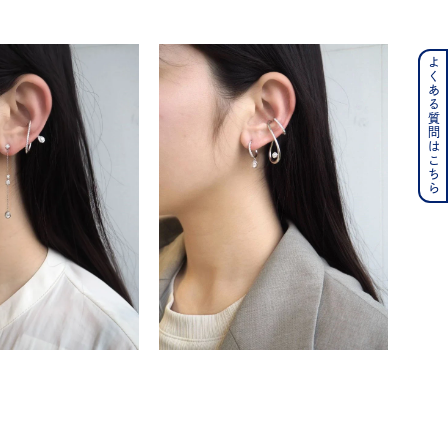
よくある質問はこちら
ンレス
その他
の誕生石
6月の誕生石
月の誕生石
12月の誕生石
ムーン
フラワー
イエロー
ブラウン
シンプル
ユニセックス