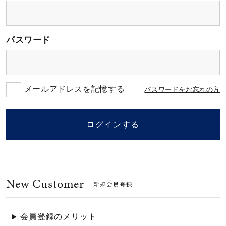
素材
パスワード
カラー
誕生石
メールアドレスを記憶する
パスワードをお忘れの方
モチーフ
ログインする
石の色
New Customer
ファッションテイス
新規会員登録
ト
会員登録のメリット