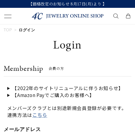
【価格改定のお知らせ 8月17日(月)より 】
TOP
ログイン
キーワードで検索する
Login
人気検索キーワード
Membership
会員の方
#ペア
#eギフト
#ハーフエタニティリング
#刻印可
#メンズ ネックレス
【2022年のサイトリニューアルに伴うお知らせ】
【Amazon Payでご購入のお客様へ】
ブランド
メンバーズクラブとは別途新規会員登録が必要です。
連携方法は
こちら
カテゴリー
すべてのジュエリー
メールアドレス