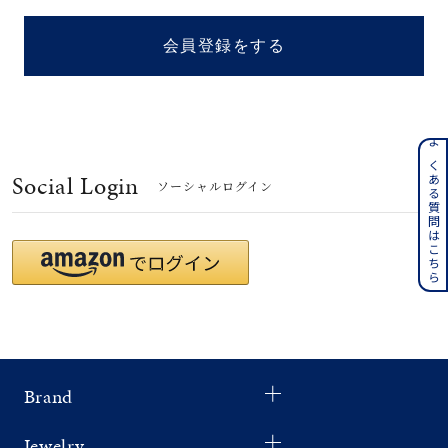
着用シーン
会員登録をする
コレクション
レディース
～
よくある質問はこちら
リングサイズ
Social Login
ソーシャルログイン
メンズ
～
リングサイズ
価格
¥0
¥400,
Brand
在庫
在庫ありのみ
すべて表示
Jewelry