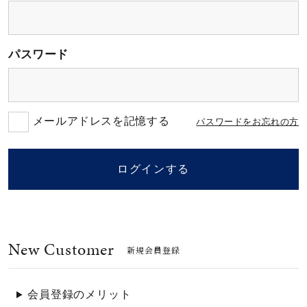
素材
パスワード
カラー
誕生石
メールアドレスを記憶する
パスワードをお忘れの方
モチーフ
ログインする
石の色
New Customer
ファッションテイス
新規会員登録
ト
会員登録のメリット