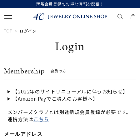
新規会員登録でお得な情報を配信！
TOP
ログイン
キーワードで検索する
Login
人気検索キーワード
Membership
会員の方
#summer
#ペア
#ダイヤモンド ネックレス
#エタニティ
#くまのプーさん
【2022年のサイトリニューアルに伴うお知らせ】
【Amazon Payでご購入のお客様へ】
ブランド
メンバーズクラブとは別途新規会員登録が必要です。
連携方法は
こちら
カテゴリー
すべてのジュエリー
メールアドレス