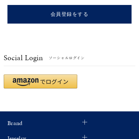
着用シーン
会員登録をする
コレクション
レディース
～
リングサイズ
Social Login
ソーシャルログイン
メンズ
～
リングサイズ
価格
¥0
¥400,
Brand
在庫
在庫ありのみ
すべて表示
Jewelry