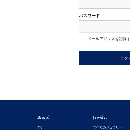
パスワード
人気検索キーワード
#summe
メールアドレスを記憶
ブランド
ログ
カテゴリー
素材
プラチ
Brand
Jewelry
カラー
イエロ
4℃
すべてのジュエリー