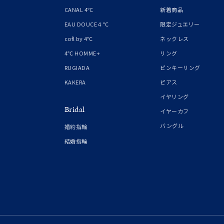
1月の
CANAL 4℃
新着商品
誕生石
7月の
EAU DOUCE４℃
限定ジュエリー
cofl by 4℃
ネックレス
しずく
4℃ HOMME+
リング
モチーフ
クロス
RUGIADA
ピンキーリング
KAKERA
ピアス
クリア
イヤリング
石の色
Bridal
レッド
イヤーカフ
バングル
婚約指輪
ファッションテイスト
フェミ
結婚指輪
着用シーン
オフィ
耳周り
コレクション
公式オ