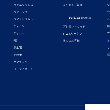
誕生石
2月の誕生石
3月の誕生石
4月の誕生石
5月の
ペアネックレス
よくあるご質問
シ
誕生石
8月の誕生石
9月の誕生石
10月の誕生石
11
ペアリング
会
Fashion Jewelry
ペアブレスレット
ご
リセット
絞り込んで検索する
ハート
一粒
三石
パヴェ
ライン
馬蹄
チェーン
特
プレゼントガイド
ダブルループ
星座
イニシャル
リボン
その他
チャーム
プ
ジュエリーケア
時計
お
法人のお客様
ホワイト
ピンク
パープル
ブルー
グリーン
誕生石
サ
マルチカラー
その他
採
ランキング
ニン
エレガント
カジュアル
フォーマル
モード
コーディネート
ス
ご褒美
記念日
誕生日
気分転換
デート
ジュエリー
腕周りジュエリー
ペアジュエリー
ベストセレ
ンラインショップ限定