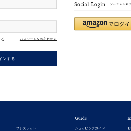
Social Login
ソーシャルロ
r
#ペア
#ダイヤモンド ネックレス
#エタニティ
#くまのプー
する
パスワードをお忘れの方
インする
ナ
K18
K10
K7
ゴールド
シルバー
ステ
Guide
I
ーカラー
ピンクカラー
ホワイトカラー
トリプルカラー
ブレスレット
ショッピングガイド
お