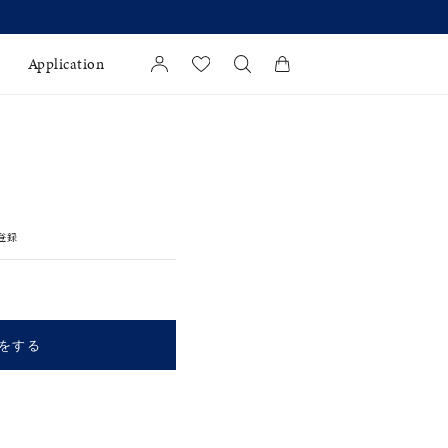
Application
カートに商品がありません。
l Jewelry
証
登録
ダルサービス
ダルリングの選び方
をする
キーワードで検索する