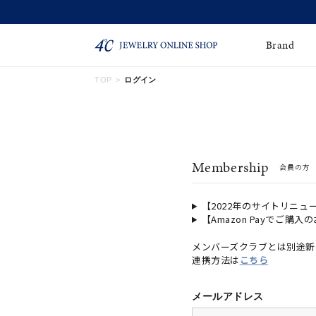
Brand
TOP
ログイン
ネックレス
ネックレスチェー
Online Shop
ン
ピンキーリング
ピアス
ショッピングガイド
Membership
会員の方
よくあるご質問
イヤーカフ
ブレスレット
ペアブレスレット
ペアネックレス
【2022年のサイトリニュ
【Amazon Payでご購入
誕生石
限定ジュエリー
メンバーズクラブとは別途新
連携方法は
こちら
時計
ジュエリーポーチ
ブライダルリングはこ
メールアドレス
ちら