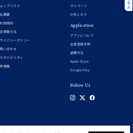
誕生石
6月の誕生石
ョップリスト
マイページ
月の誕生石
12月の誕生石
社概要
お気に入り
利用規約
Application
ムーン
フラワー
定商取引法
アプリについて
ライバシーポリシー
会員登録手順
問い合わせ
連携方法
イエロー
ブラウン
ステナビリティ
Apple Store
用情報
Google Play
シンプル
ユニセックス
Follow Us
結婚式
推し活
クション