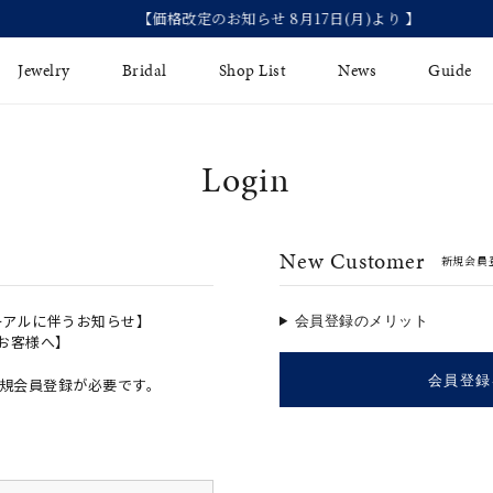
【価格改定のお知らせ 8月17日(月)より 】
Jewelry
Bridal
Shop List
News
Guide
Login
リング
Fashion Jewelry
Brida
イヤリング
プレゼントガイド
永久保
New Customer
新規会員
ジュエリーケア
ブライ
バングル
法人のお客様
ブライ
ペアリング
ーアルに伴うお知らせ】
会員登録のメリット
のお客様へ】
すべてのアイテム
会員登録
規会員登録が必要です。
アジャスター