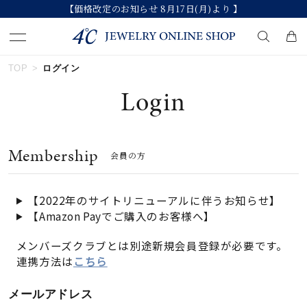
【価格改定のお知らせ 8月17日(月)より 】
TOP
ログイン
キーワードで検索する
Login
人気検索キーワード
Membership
会員の方
#ペア
#eギフト
#ハーフエタニティリング
#刻印可
#メンズ ネックレス
【2022年のサイトリニューアルに伴うお知らせ】
【Amazon Payでご購入のお客様へ】
ブランド
メンバーズクラブとは別途新規会員登録が必要です。
連携方法は
こちら
カテゴリー
すべてのジュエリー
メールアドレス