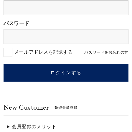
素材
パスワード
カラー
誕生石
メールアドレスを記憶する
パスワードをお忘れの方
モチーフ
ログインする
石の色
New Customer
ファッションテイス
新規会員登録
ト
会員登録のメリット