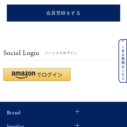
着用シーン
会員登録をする
コレクション
レディース
～
よくある質問はこちら
リングサイズ
Social Login
ソーシャルログイン
メンズ
～
リングサイズ
価格
¥0
¥400,
Brand
在庫
在庫ありのみ
すべて表示
Jewelry