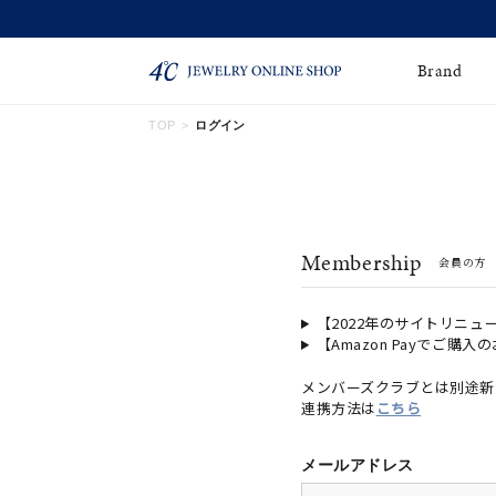
Brand
TOP
ログイン
ネックレス
ネックレスチェー
Online Shop
ン
ピンキーリング
ピアス
ショッピングガイド
Membership
会員の方
よくあるご質問
イヤーカフ
ブレスレット
ペアブレスレット
ペアネックレス
【2022年のサイトリニュ
【Amazon Payでご購入
誕生石
限定ジュエリー
メンバーズクラブとは別途新
連携方法は
こちら
時計
ジュエリーポーチ
ブライダルリングはこ
メールアドレス
ちら