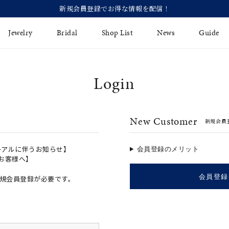
【価
Jewelry
Bridal
Shop List
News
Guide
Login
リング
Fashion Jewelry
Brida
イヤリング
プレゼントガイド
永久保
New Customer
新規会員
ジュエリーケア
ブライ
バングル
法人のお客様
ブライ
ペアリング
ーアルに伴うお知らせ】
会員登録のメリット
のお客様へ】
すべてのアイテム
会員登録
規会員登録が必要です。
アジャスター