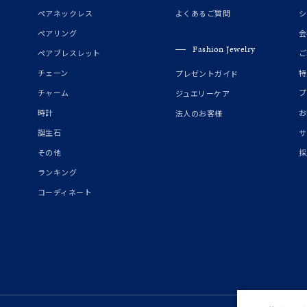
誕生石
2月の誕生石
3月の誕生石
4月の誕生石
5月の
ペアネックレス
よくあるご質問
シ
誕生石
8月の誕生石
9月の誕生石
10月の誕生石
11
ペアリング
会
Fashion Jewelry
ペアブレスレット
ご
リセット
絞り込んで検索する
ハート
一粒
三石
パヴェ
ライン
馬蹄
チェーン
特
プレゼントガイド
ダブルループ
星座
イニシャル
リボン
その他
チャーム
プ
ジュエリーケア
時計
お
法人のお客様
ホワイト
ピンク
パープル
ブルー
グリーン
誕生石
サ
マルチカラー
その他
採
ランキング
ニン
エレガント
カジュアル
フォーマル
モード
コーディネート
ス
ご褒美
記念日
誕生日
気分転換
デート
ジュエリー
腕周りジュエリー
ペアジュエリー
ベストセレ
ンラインショップ限定