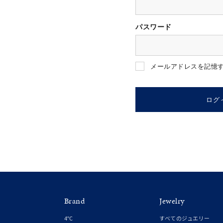
パスワード
人気検索キーワード
#summe
メールアドレスを記憶
ブランド
ログ
カテゴリー
素材
プラチ
Brand
Jewelry
カラー
イエロ
4℃
すべてのジュエリー