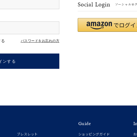
Social Login
ソーシャルロ
r
#ダイヤモンド ネックレス
#くまのプーさん
#ペア
#エタニ
する
パスワードをお忘れの方
インする
ナ
K18
K10
K7
ゴールド
シルバー
ステ
Guide
I
ーカラー
ピンクカラー
ホワイトカラー
トリプルカラー
ブレスレット
ショッピングガイド
お