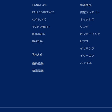
1月の
CANAL 4℃
新着商品
誕生石
7月の
EAU DOUCE４℃
限定ジュエリー
cofl by 4℃
ネックレス
しずく
4℃ HOMME+
リング
モチーフ
クロス
RUGIADA
ピンキーリング
KAKERA
ピアス
クリア
イヤリング
石の色
Bridal
レッド
イヤーカフ
バングル
婚約指輪
ファッションテイスト
フェミ
結婚指輪
着用シーン
オフィ
耳周り
コレクション
公式オ