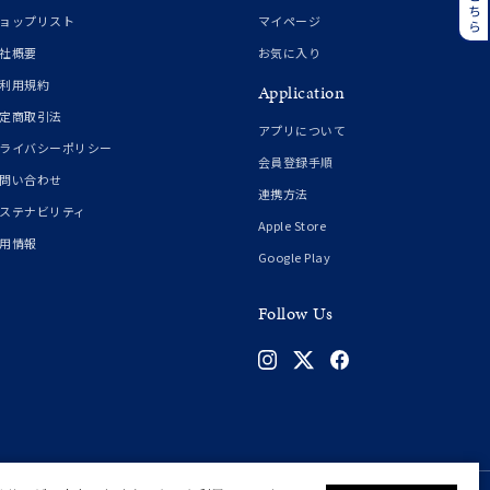
誕生石
6月の誕生石
ョップリスト
マイページ
月の誕生石
12月の誕生石
社概要
お気に入り
利用規約
Application
ムーン
フラワー
定商取引法
アプリについて
ライバシーポリシー
会員登録手順
問い合わせ
連携方法
イエロー
ブラウン
ステナビリティ
Apple Store
用情報
Google Play
シンプル
ユニセックス
Follow Us
結婚式
推し活
クション