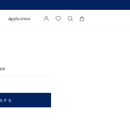
格改定のお知らせ 8月17日(月)より 】
Application
カートに商品がありません。
l Jewelry
証
登録
ダルサービス
ダルリングの選び方
をする
キーワードで検索する