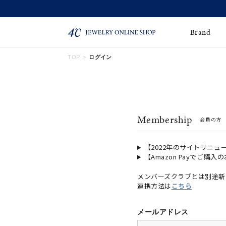
Brand
TOP
ログイン
ネックレス
ネックレスチェー
Online Shop
ン
ピンキーリング
ピアス
ショッピングガイド
Membership
会員の方
よくあるご質問
イヤーカフ
ブレスレット
ペアブレスレット
ペアネックレス
【2022年のサイトリニュ
【Amazon Payでご購入
誕生石
限定ジュエリー
メンバーズクラブとは別途新
連携方法は
こちら
時計
ジュエリーポーチ
ブライダルリングはこ
メールアドレス
ちら