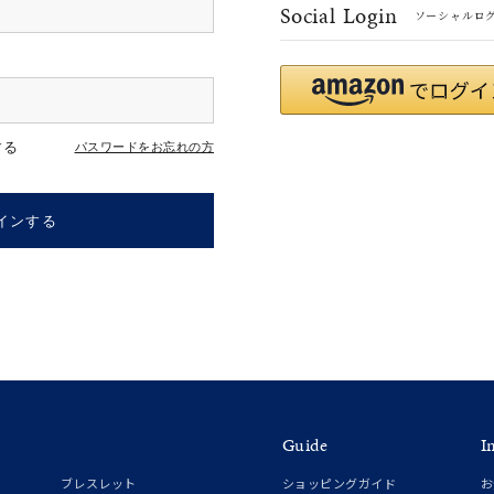
Social Login
ソーシャルロ
#eギフト
#ハーフエタニティリング
#刻印可
#メンズ ネックレス
する
パスワードをお忘れの方
インする
ナ
K18
K10
K7
ゴールド
シルバー
ステ
Guide
I
ーカラー
ピンクカラー
ホワイトカラー
トリプルカラー
ブレスレット
ショッピングガイド
お