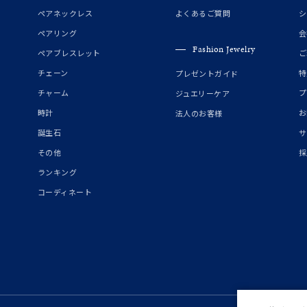
誕生石
2月の誕生石
3月の誕生石
4月の誕生石
5月の
ペアネックレス
よくあるご質問
シ
誕生石
8月の誕生石
9月の誕生石
10月の誕生石
11
ペアリング
会
Fashion Jewelry
ペアブレスレット
ご
リセット
絞り込んで検索する
ハート
一粒
三石
パヴェ
ライン
馬蹄
チェーン
特
プレゼントガイド
ダブルループ
星座
イニシャル
リボン
その他
チャーム
プ
ジュエリーケア
時計
お
法人のお客様
ホワイト
ピンク
パープル
ブルー
グリーン
誕生石
サ
マルチカラー
その他
採
ランキング
ニン
エレガント
カジュアル
フォーマル
モード
コーディネート
ス
ご褒美
記念日
誕生日
気分転換
デート
ジュエリー
腕周りジュエリー
ペアジュエリー
ベストセレ
ンラインショップ限定