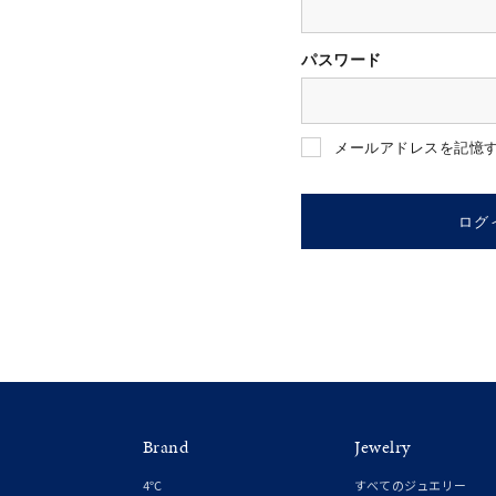
パスワード
人気検索キーワード
#ペア
メールアドレスを記憶
ブランド
ログ
カテゴリー
素材
プラチ
Brand
Jewelry
カラー
イエロ
4℃
すべてのジュエリー