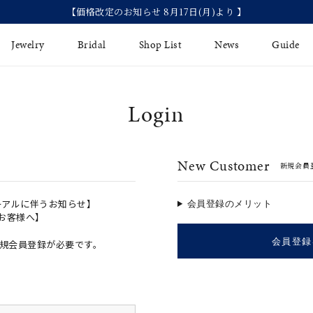
【価格改定のお知らせ 8月17日(月)より 】
Jewelry
Bridal
Shop List
News
Guide
Login
リング
Fashion Jewelry
Brida
イヤリング
プレゼントガイド
永久保
New Customer
新規会員
ジュエリーケア
ブライ
バングル
法人のお客様
ブライ
ペアリング
ーアルに伴うお知らせ】
会員登録のメリット
のお客様へ】
すべてのアイテム
会員登録
規会員登録が必要です。
アジャスター