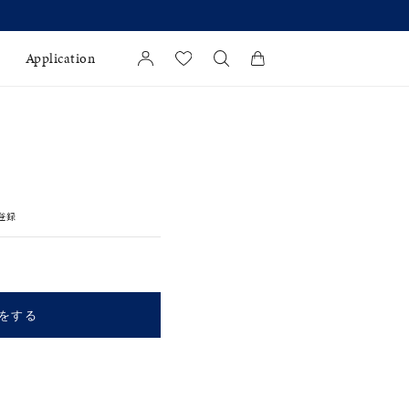
Application
カートに商品がありません。
l Jewelry
証
登録
ダルサービス
ダルリングの選び方
をする
キーワードで検索する