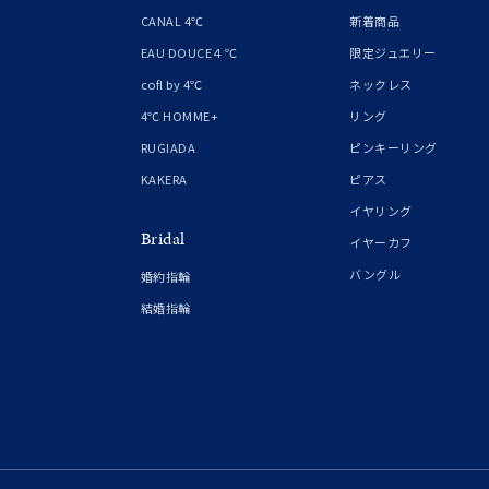
1月の
CANAL 4℃
新着商品
誕生石
7月の
EAU DOUCE４℃
限定ジュエリー
cofl by 4℃
ネックレス
しずく
4℃ HOMME+
リング
モチーフ
クロス
RUGIADA
ピンキーリング
KAKERA
ピアス
クリア
イヤリング
石の色
Bridal
レッド
イヤーカフ
バングル
婚約指輪
ファッションテイスト
フェミ
結婚指輪
着用シーン
オフィ
耳周り
コレクション
公式オ