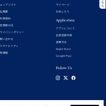
誕生石
6月の誕生石
ョップリスト
マイページ
月の誕生石
12月の誕生石
社概要
お気に入り
利用規約
Application
ムーン
フラワー
定商取引法
アプリについて
ライバシーポリシー
会員登録手順
問い合わせ
連携方法
イエロー
ブラウン
ステナビリティ
Apple Store
用情報
Google Play
シンプル
ユニセックス
Follow Us
結婚式
推し活
クション