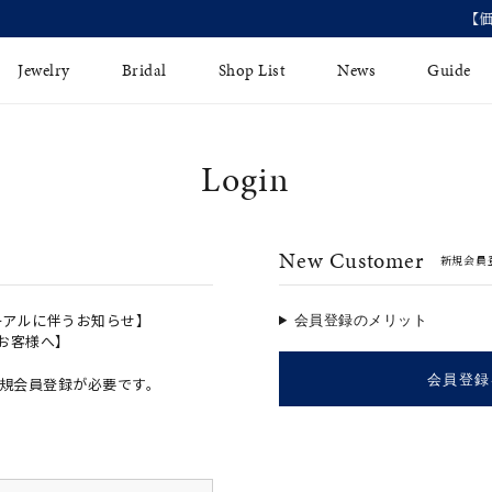
【価格改定のお知らせ 8月17日(月)より 】
Jewelry
Bridal
Shop List
News
Guide
Login
リング
Fashion Jewelry
Brida
イヤリング
プレゼントガイド
永久保
New Customer
新規会員
ジュエリーケア
ブライ
バングル
法人のお客様
ブライ
ペアリング
ーアルに伴うお知らせ】
会員登録のメリット
のお客様へ】
すべてのアイテム
会員登録
規会員登録が必要です。
アジャスター