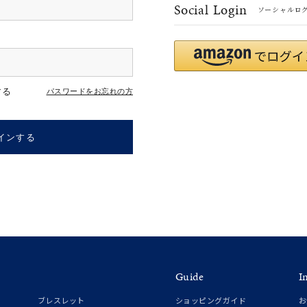
Social Login
ソーシャルロ
r
#ペア
#ダイヤモンド ネックレス
#エタニティ
#くまのプー
する
パスワードをお忘れの方
インする
ナ
K18
K10
K7
ゴールド
シルバー
ステ
Guide
I
ーカラー
ピンクカラー
ホワイトカラー
トリプルカラー
ブレスレット
ショッピングガイド
お