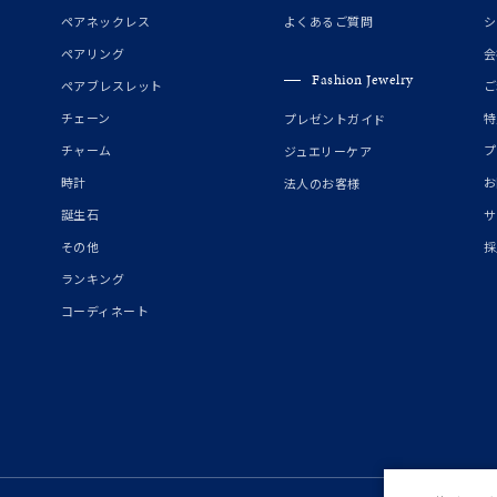
誕生石
2月の誕生石
3月の誕生石
4月の誕生石
5月の
ペアネックレス
よくあるご質問
シ
誕生石
8月の誕生石
9月の誕生石
10月の誕生石
11
ペアリング
会
Fashion Jewelry
ペアブレスレット
ご
リセット
絞り込んで検索する
ハート
一粒
三石
パヴェ
ライン
馬蹄
チェーン
特
プレゼントガイド
ダブルループ
星座
イニシャル
リボン
その他
チャーム
プ
ジュエリーケア
時計
お
法人のお客様
ホワイト
ピンク
パープル
ブルー
グリーン
誕生石
サ
マルチカラー
その他
採
ランキング
ニン
エレガント
カジュアル
フォーマル
モード
コーディネート
ス
ご褒美
記念日
誕生日
気分転換
デート
ジュエリー
腕周りジュエリー
ペアジュエリー
ベストセレ
ンラインショップ限定