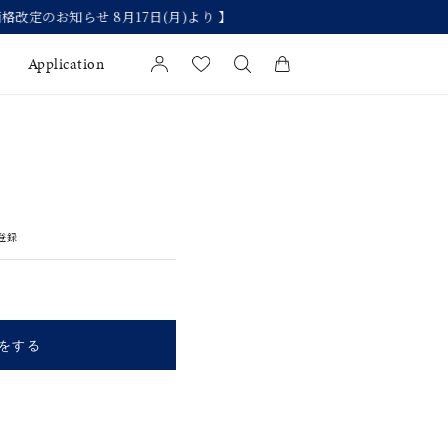
Application
カートに商品がありません。
l Jewelry
証
登録
ダルサービス
ダルリングの選び方
をする
キーワードで検索する