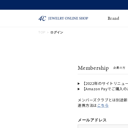
Brand
TOP
ログイン
ネックレス
ネックレスチェー
Online Shop
ン
ピンキーリング
ピアス
ショッピングガイド
Membership
会員の方
よくあるご質問
イヤーカフ
ブレスレット
ペアブレスレット
ペアネックレス
【2022年のサイトリニュ
【Amazon Payでご購入
誕生石
限定ジュエリー
メンバーズクラブとは別途新
連携方法は
こちら
時計
ジュエリーポーチ
ブライダルリングはこ
メールアドレス
ちら