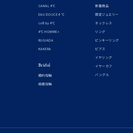
1月の
CANAL 4℃
新着商品
誕生石
7月の
EAU DOUCE４℃
限定ジュエリー
cofl by 4℃
ネックレス
しずく
4℃ HOMME+
リング
モチーフ
クロス
RUGIADA
ピンキーリング
KAKERA
ピアス
クリア
イヤリング
石の色
Bridal
レッド
イヤーカフ
バングル
婚約指輪
ファッションテイスト
フェミ
結婚指輪
着用シーン
オフィ
耳周り
コレクション
公式オ