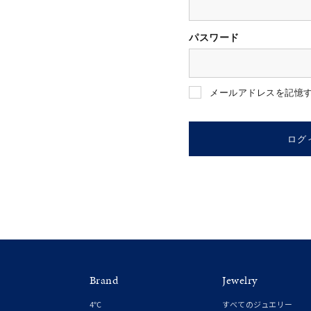
パスワード
人気検索キーワード
#summe
メールアドレスを記憶
ブランド
ログ
カテゴリー
素材
プラチ
Brand
Jewelry
カラー
イエロ
4℃
すべてのジュエリー