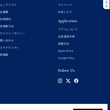
誕生石
6月の誕生石
ョップリスト
マイページ
月の誕生石
12月の誕生石
社概要
お気に入り
利用規約
Application
ムーン
フラワー
定商取引法
アプリについて
ライバシーポリシー
会員登録手順
問い合わせ
連携方法
イエロー
ブラウン
ステナビリティ
Apple Store
用情報
Google Play
シンプル
ユニセックス
Follow Us
結婚式
推し活
クション