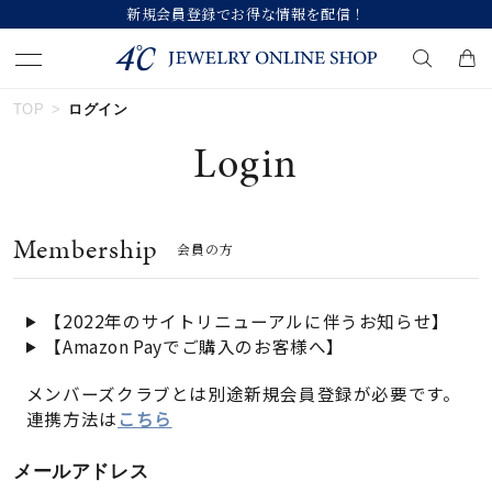
新規会員登録でお得な情報を配信！
TOP
ログイン
キーワードで検索する
Login
人気検索キーワード
Membership
会員の方
#summer
#ダイヤモンド ネックレス
#くまのプーさん
#ペア
#エタニティ
【2022年のサイトリニューアルに伴うお知らせ】
【Amazon Payでご購入のお客様へ】
ブランド
メンバーズクラブとは別途新規会員登録が必要です。
連携方法は
こちら
カテゴリー
すべてのジュエリー
メールアドレス