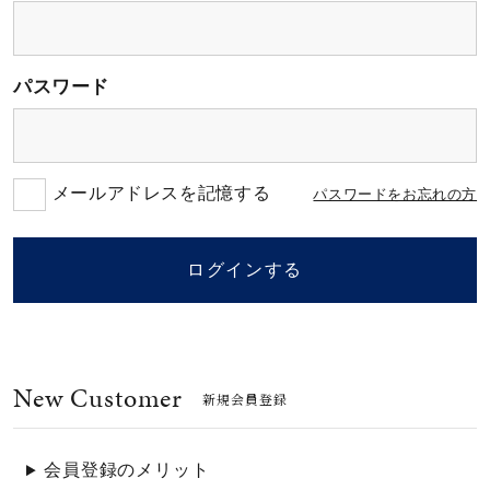
素材
パスワード
カラー
誕生石
メールアドレスを記憶する
パスワードをお忘れの方
モチーフ
ログインする
石の色
New Customer
ファッションテイス
新規会員登録
ト
会員登録のメリット