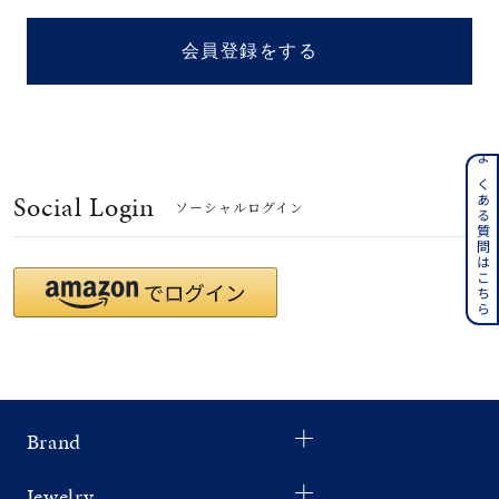
着用シーン
会員登録をする
コレクション
レディース
～
よくある質問はこちら
リングサイズ
Social Login
ソーシャルログイン
メンズ
～
リングサイズ
価格
¥0
¥400,
Brand
在庫
在庫ありのみ
すべて表示
Jewelry