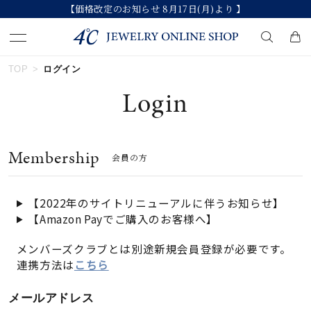
【価格改定のお知らせ 8月17日(月)より 】
TOP
ログイン
キーワードで検索する
Login
人気検索キーワード
Membership
会員の方
#summer
#ペア
#ダイヤモンド ネックレス
#エタニティ
#くまのプーさん
【2022年のサイトリニューアルに伴うお知らせ】
【Amazon Payでご購入のお客様へ】
ブランド
メンバーズクラブとは別途新規会員登録が必要です。
連携方法は
こちら
カテゴリー
すべてのジュエリー
メールアドレス