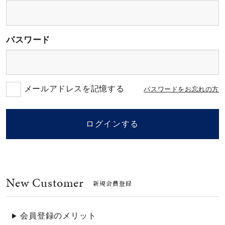
素材
パスワード
カラー
誕生石
メールアドレスを記憶する
パスワードをお忘れの方
モチーフ
ログインする
石の色
New Customer
ファッションテイス
新規会員登録
ト
会員登録のメリット