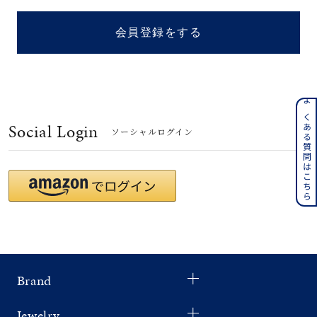
着用シーン
会員登録をする
コレクション
レディース
～
よくある質問はこちら
リングサイズ
Social Login
ソーシャルログイン
メンズ
～
リングサイズ
価格
¥0
¥400,
Brand
在庫
在庫ありのみ
すべて表示
Jewelry