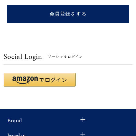
着用シーン
会員登録をする
コレクション
レディース
～
リングサイズ
Social Login
ソーシャルログイン
メンズ
～
リングサイズ
価格
¥0
¥400,
Brand
在庫
在庫ありのみ
すべて表示
Jewelry