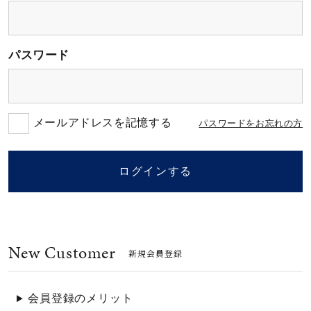
素材
パスワード
カラー
誕生石
メールアドレスを記憶する
パスワードをお忘れの方
モチーフ
ログインする
石の色
New Customer
ファッションテイス
新規会員登録
ト
会員登録のメリット